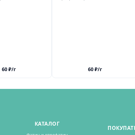
60
₽
/г
60
₽
/г
КАТАЛОГ
ПОКУПАТ
Фатин и еврофатин