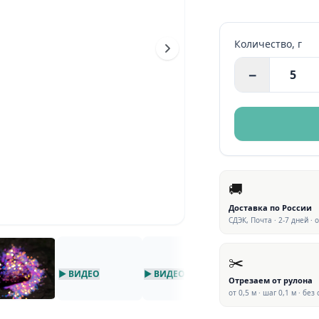
Количество,
г
−
🚚
Доставка по России
СДЭК, Почта · 2-7 дней · 
✂️
▶ ВИДЕО
▶ ВИДЕО
▶ ВИДЕО
Отрезаем от рулона
от 0,5 м · шаг 0,1 м · без