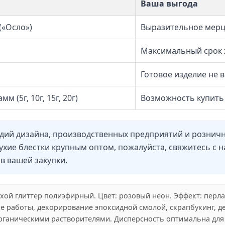
Ваша выгода
(«Осло»)
Выразительное мерц
Максимальный срок 
Готовое изделие не в
м (5г, 10г, 15г, 20г)
Возможность купить 
удий дизайна, производственных предприятий и рознич
 сухие блестки крупным оптом, пожалуйста, свяжитесь
в вашей закупки.
ухой глиттер полиэфирный. Цвет: розовый неон. Эффект: перлам
 работы, декорирование эпоксидной смолой, скрапбукинг, де
органическими растворителями. Дисперсность оптимальна для