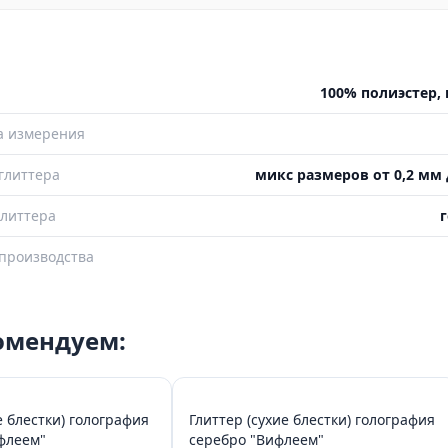
100% полиэстер, 
а измерения
глиттера
микс размеров от 0,2 мм 
литтера
г
производства
комендуем:
е блестки) голография
Глиттер (сухие блестки) голография
ь "Вифлеем"
серебро "Вифлеем"