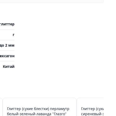
глиттер
г
до 2 мм
ексагон
Китай
Глиттер (сухие блестки) перламутр
Глиттер (сухие бле
белый-зеленый-лаванда "Глазго"
сиреневый-зелены