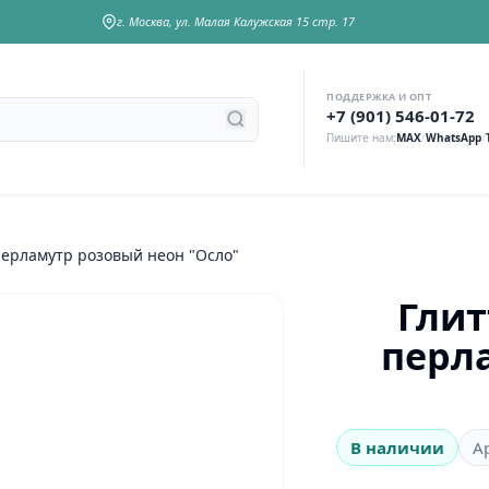
г. Москва, ул. Малая Калужская 15 стр. 17
ПОДДЕРЖКА И ОПТ
у
+7 (901) 546-01-72
Пишите нам:
MAX
/
WhatsApp
/
литтер (сухие блестки) перламутр розовый неон "Осло"
Глит
перл
В наличии
А