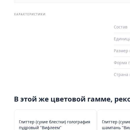
ХАРАКТЕРИСТИКИ
Состав
Единиц
Размер 
Форма г
Страна 
В этой же цветовой гамме, ре
Глиттер (сухие блестки) голография
Глиттер (сухи
пудровый "Вифлеем"
шампан