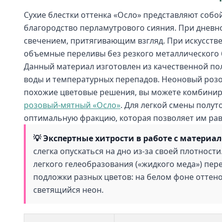
Сухие блестки оттенка «Осло» представляют собо
благородство перламутрового сияния. При днев
свечением, притягивающим взгляд. При искусстве
объемные переливы без резкого металлического 
Данный материал изготовлен из качественной по
воды и температурных перепадов. Неоновый розо
похожие цветовые решения, вы можете комбиниро
розовый-мятный «Осло»
. Для легкой смены полу
оптимальную фракцию, которая позволяет им равн
💡 Экспертные хитрости в работе с материа
слегка опускаться на дно из-за своей плотнос
легкого гелеобразования («жидкого меда») пер
подложки разных цветов: на белом фоне оттено
светящийся неон.