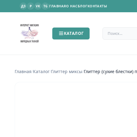
P
ГЛАВНАЯ
О НАС
БЛОГ
КОНТАКТЫ
ДЗ
VK
TG
Поиск по сайт
КАТАЛОГ
Главная
/
Каталог
/
Глиттер миксы
/
Г