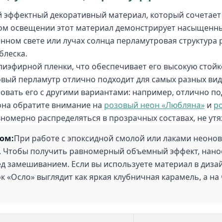
й эффектный декоративный материал, который сочетает 
ном освещении этот материал демонстрирует насыщенны
нном свете или лучах солнца перламутровая структура р
блеска.
лиэфирной пленки, что обеспечивает его высокую стойк
вый перламутр отлично подходит для самых разных видо
вать его с другими вариантами: например, отлично п
тона обратите внимание на
розовый неон «Любляна»
и
р
омерно распределяться в прозрачных составах, не утя
лом:
При работе с эпоксидной смолой или лаками неоно
ти. Чтобы получить равномерный объемный эффект, нано
ед замешиванием. Если вы используете материал в дизай
к «Осло» выглядит как яркая клубничная карамель, а н