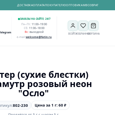
ДОСТАВКА
ОПЛАТА
ПОКУПАТЕЛЮ
ОПТОВИКАМ
ВОЗВРАТ
ЗАКАЗЫ НА САЙТЕ: 24/7
Пн–Пт:
11:00–19:00
Сб:
11:00–18:00
Вс:
выходной
Telegram
ВОЙТИ
ИЗБРАННОЕ
КОРЗИНА
e-mail:
welcome@fatin.ru
тер (сухие блестки)
амутр розовый неон
"Осло"
Цена за 1 г: 60
ртикул:
802-230
₽
Продаётся от
5
г
с шагом
5
г