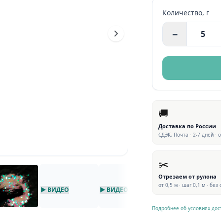
Количество,
г
−
🚚
Доставка по России
СДЭК, Почта · 2-7 дней · 
✂️
Отрезаем от рулона
от 0,5 м · шаг 0,1 м · без
▶ ВИДЕО
▶ ВИДЕО
▶ ВИДЕО
Подробнее об условиях дос