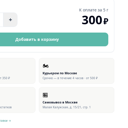
К оплате за
5 г
300
₽
+
Добавить в корзину
🏍
Курьером по Москве
от 350 ₽
Срочно — в течение 4 часов · от 500 ₽
🏪
Самовывоз в Москве
 остатков
Малая Калужская, д. 15/21, стр. 1
▶ ВИДЕО
тавки →