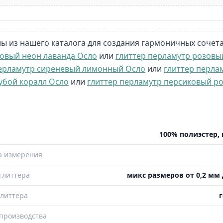
ы из нашего каталога для создания гармоничных сочет
зовый неон лаванда Осло
или
глиттер перламутр розовы
перламутр сиреневый лимонный Осло
или
глиттер перла
убой коралл Осло
или
глиттер перламутр персиковый р
100% полиэстер, 
а измерения
глиттера
микс размеров от 0,2 мм 
литтера
г
производства