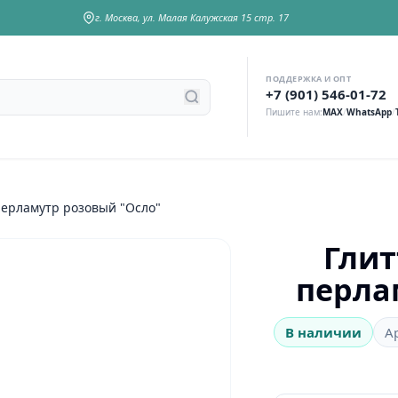
г. Москва, ул. Малая Калужская 15 стр. 17
ПОДДЕРЖКА И ОПТ
у
+7 (901) 546-01-72
Пишите нам:
MAX
/
WhatsApp
/
иттер (сухие блестки) перламутр розовый "Осло"
Глит
перла
В наличии
А