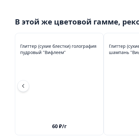
В этой же цветовой гамме, ре
Глиттер (сухие блестки) голография
Глиттер (сухи
пудровый "Вифлеем"
шампан
60
₽
/г