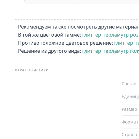
Рекомендуем также посмотреть другие материал
В той же цветовой гамме:
глиттер перламутр ро
Противоположное цветовое решение:
глиттер 
Решение из другого вида:
глиттер перламутр гол
ХАРАКТЕРИСТИКИ
Состав
Единиц
Размер 
Форма г
Страна 