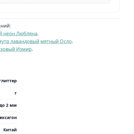
аний:
й неон Любляна
.
мутр лавандовый мятный Осло
.
озовый Измир
.
глиттер
г
до 2 мм
ексагон
Китай