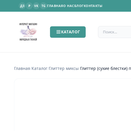
P
ГЛАВНАЯ
О НАС
БЛОГ
КОНТАКТЫ
ДЗ
VK
TG
Поиск по сайт
КАТАЛОГ
Главная
/
Каталог
/
Глиттер миксы
/
Гл