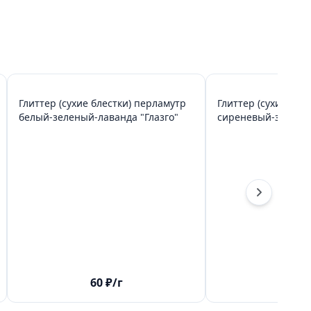
Глиттер (сухие блестки) перламутр
Глиттер (сухие бле
белый-зеленый-лаванда "Глазго"
сиреневый-зелены
60
₽
/г
60
₽