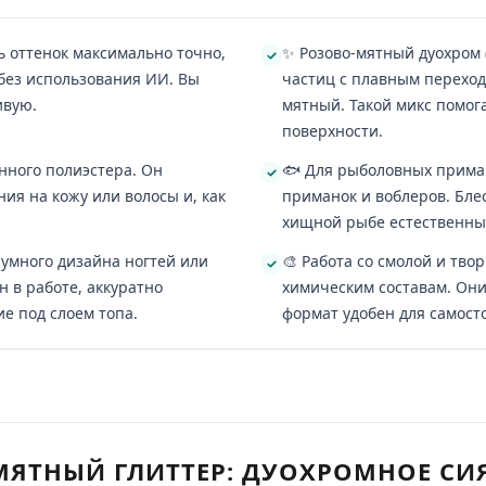
ь оттенок максимально точно,
✨ Розово-мятный дуохром 
без использования ИИ. Вы
частиц с плавным перехо
ивую.
мятный. Такой микс помог
поверхности.
енного полиэстера. Он
🐟 Для рыболовных прима
ия на кожу или волосы и, как
приманок и воблеров. Бле
хищной рыбе естественны
умного дизайна ногтей или
🎨 Работа со смолой и тво
 в работе, аккуратно
химическим составам. Они
е под слоем топа.
формат удобен для самосто
ЯТНЫЙ ГЛИТТЕР: ДУОХРОМНОЕ СИ