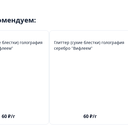
комендуем:
е блестки) голография
Глиттер (сухие блестки) голография
ь "Вифлеем"
серебро "Вифлеем"
60
₽
/г
60
₽
/г