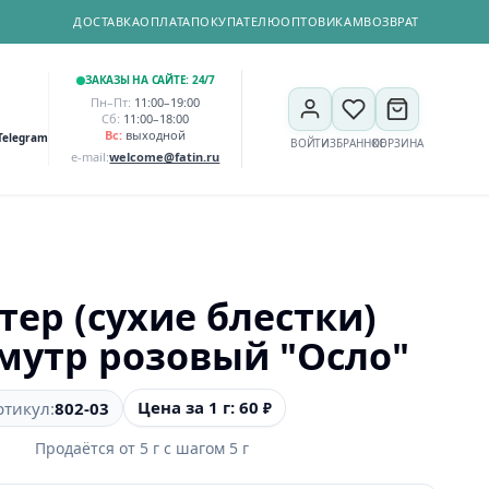
ДОСТАВКА
ОПЛАТА
ПОКУПАТЕЛЮ
ОПТОВИКАМ
ВОЗВРАТ
ЗАКАЗЫ НА САЙТЕ: 24/7
Пн–Пт:
11:00–19:00
Сб:
11:00–18:00
Вс:
выходной
Telegram
ВОЙТИ
ИЗБРАННОЕ
КОРЗИНА
e-mail:
welcome@fatin.ru
тер (сухие блестки)
мутр розовый "Осло"
Цена за 1 г: 60
ртикул:
802-03
₽
Продаётся от
5
г
с шагом
5
г