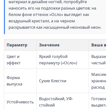
материал в дизайне ногтей, попробуйте
наносить его на подложки разных цветов: на
белом фоне оттенок «Осло» выглядит как
воздушный кристалл, а на черном
раскрывается как насыщенный неоновый неон.
Параметр
Значение
Ваша вы
Цвет и
Яркий голубой
Выразите
эффект
перламутр («Осло»)
чистый н
Максима
Форма
Сухие блестки
хранения
выпуска
расход
Водостойкий, УФ-
Готовое 
Устойчивость
стойкий
выцветает