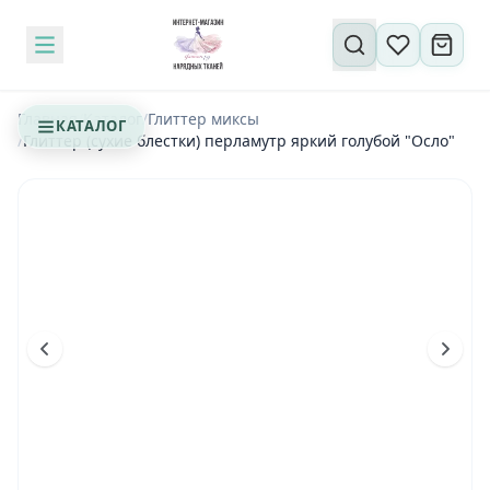
Поиск по сайту
Главная
/
Каталог
/
Глиттер миксы
КАТАЛОГ
/
Глиттер (сухие блестки) перламутр яркий голубой "Осло"