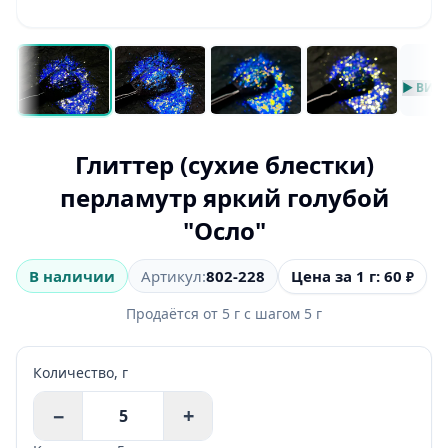
▶ ВИД
Глиттер (сухие блестки)
перламутр яркий голубой
"Осло"
Цена за 1 г: 60
В наличии
Артикул:
802-228
₽
Продаётся от
5
г
с шагом
5
г
Количество,
г
−
+