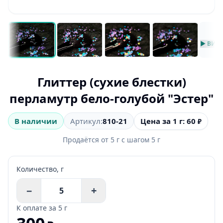
▶ ВИД
Глиттер (сухие блестки)
перламутр бело-голубой "Эстер"
Цена за 1 г: 60
В наличии
Артикул:
810-21
₽
Продаётся от
5
г
с шагом
5
г
Количество,
г
−
+
К оплате за
5 г