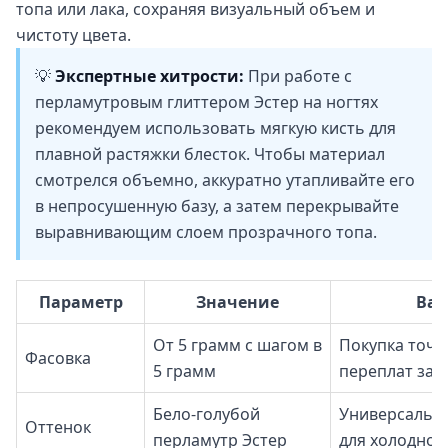
топа или лака, сохраняя визуальный объем и
чистоту цвета.
💡
Экспертные хитрости:
При работе с
перламутровым глиттером Эстер на ногтях
рекомендуем использовать мягкую кисть для
плавной растяжки блесток. Чтобы материал
смотрелся объемно, аккуратно утапливайте его
в непросушенную базу, а затем перекрывайте
выравнивающим слоем прозрачного топа.
Параметр
Значение
Ваш
От 5 грамм с шагом в
Покупка точн
Фасовка
5 грамм
переплат за 
Бело-голубой
Универсальны
Оттенок
перламутр Эстер
для холодной