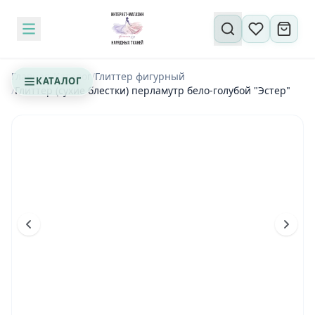
Поиск по сайту
Главная
/
Каталог
/
Глиттер фигурный
КАТАЛОГ
/
Глиттер (сухие блестки) перламутр бело-голубой "Эстер"