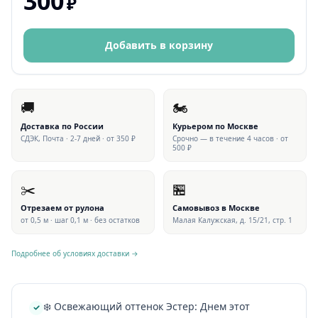
300
₽
Добавить в корзину
🚚
🏍
Доставка по России
Курьером по Москве
СДЭК, Почта · 2-7 дней · от 350 ₽
Срочно — в течение 4 часов · от
500 ₽
✂️
🏪
Отрезаем от рулона
Самовывоз в Москве
от 0,5 м · шаг 0,1 м · без остатков
Малая Калужская, д. 15/21, стр. 1
Подробнее об условиях доставки →
❄️ Освежающий оттенок Эстер: Днем этот