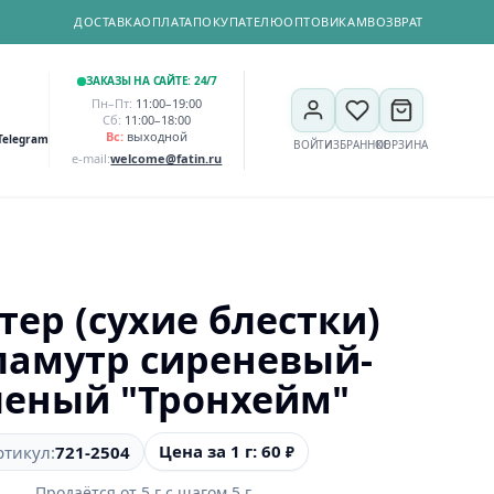
ДОСТАВКА
ОПЛАТА
ПОКУПАТЕЛЮ
ОПТОВИКАМ
ВОЗВРАТ
ЗАКАЗЫ НА САЙТЕ: 24/7
Пн–Пт:
11:00–19:00
Сб:
11:00–18:00
Вс:
выходной
Telegram
ВОЙТИ
ИЗБРАННОЕ
КОРЗИНА
e-mail:
welcome@fatin.ru
тер (сухие блестки)
ламутр сиреневый-
леный "Тронхейм"
Цена за 1 г: 60
ртикул:
721-2504
₽
Продаётся от
5
г
с шагом
5
г