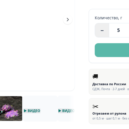
Количество,
г
−
🚚
Доставка по России
СДЭК, Почта · 2-7 дней · 
✂️
▶ ВИДЕО
▶ ВИДЕО
▶ ВИДЕО
Отрезаем от рулона
от 0,5 м · шаг 0,1 м · без