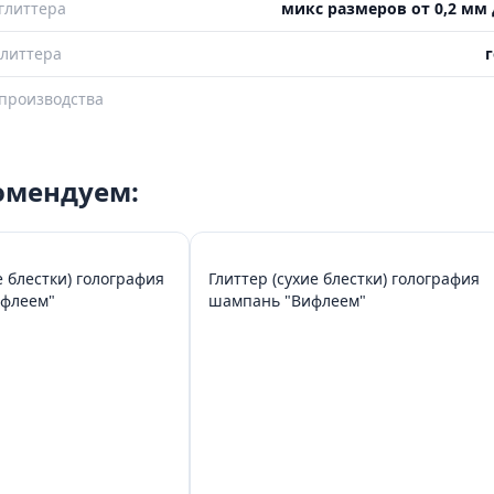
глиттера
микс размеров от 0,2 мм 
литтера
г
производства
комендуем:
е блестки) голография
Глиттер (сухие блестки) голография
ифлеем"
шампань "Вифлеем"