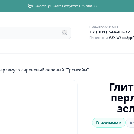
г. Москва, ул. Малая Калужская 15 стр. 17
ПОДДЕРЖКА И ОПТ
у
+7 (901) 546-01-72
Пишите нам:
MAX
/
WhatsApp
/
) перламутр сиреневый-зеленый "Тронхейм"
Глит
пер
зе
В наличии
А