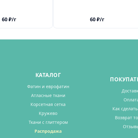
60
₽
/г
60
₽
/г
КАТАЛОГ
ПОКУПАТ
Фатин и еврофатин
Достав
Атласные ткани
Оплат
Корсетная сетка
Как сделать
Кружево
Возврат т
Ткани с глиттером
Отзыв
Распродажа