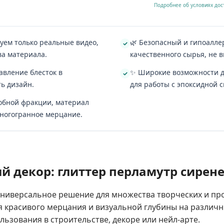
Подробнее об условиях дос
зуем только реальные видео,
🌿 Безопасный и гипоалле
ва материала.
качественного сырья, не
авление блесток в
✨ Широкие возможности дл
ь дизайн.
для работы с эпоксидной 
добной фракции, материал
многогранное мерцание.
й декор: глиттер перламутр сирен
универсальное решение для множества творческих и п
ся красивого мерцания и визуальной глубины на различ
льзования в строительстве, декоре или нейл-арте.