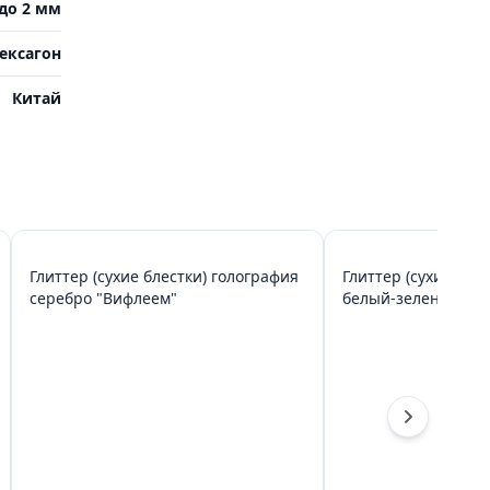
до 2 мм
ексагон
Китай
Глиттер (сухие блестки) голография
Глиттер (сухие бле
серебро "Вифлеем"
белый-зеленый-лав