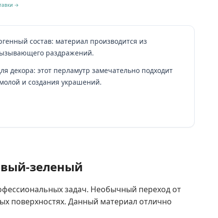
тавки →
ргенный состав: материал производится из
 вызывающего раздражений.
я декора: этот перламутр замечательно подходит
смолой и создания украшений.
евый-зеленый
рофессиональных задач. Необычный переход от
ных поверхностях. Данный материал отлично