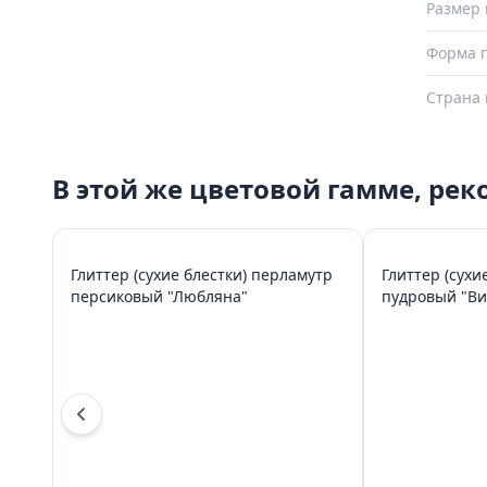
Размер 
Форма г
Страна 
В этой же цветовой гамме, ре
Глиттер (сухие блестки) перламутр
Глиттер (сухи
персиковый "Любляна"
пудровый "В