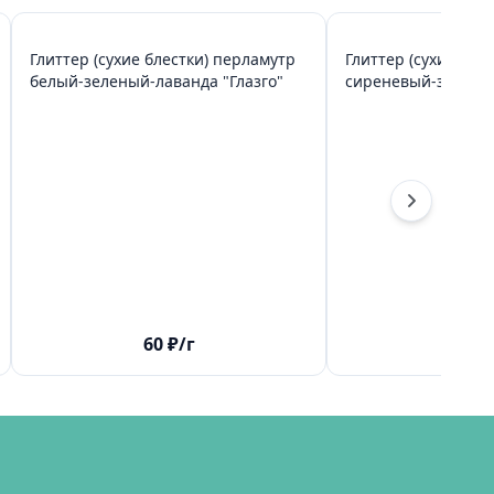
Глиттер (сухие блестки) перламутр
Глиттер (сухие бле
белый-зеленый-лаванда "Глазго"
сиреневый-зелены
60
₽
/г
60
₽