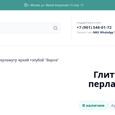
г. Москва, ул. Малая Калужская 15 стр. 17
ПОДДЕРЖКА И ОПТ
у
+7 (901) 546-01-72
Пишите нам:
MAX
/
WhatsApp
/
 перламутр яркий голубой "Варна"
Глит
перла
В наличии
А