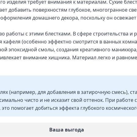
о изделия требует внимания к материалам. Сухие блест
ет добавить поверхностям глубокое, многогранное свеч
оформления домашнего декора, поскольку он освежает 
о работы с этими блестками. В сфере строительства и
ля кафеля (особенно эффектно смотрится в ванных комн
ной эпоксидной смолы, создания креативного маникюра,
ивлекает внимание хищника. Материал легко и равномер
елях (например, для добавления в затирочную смесь), 
симально чисто и не исказит свой оттенок. При работе 
 это помогает добиться эффекта глубокого космическог
Ваша выгода