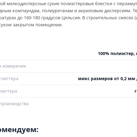
бой мелкодисперсные сухие полиэстеровые блестки с перлам
идным компаундам, полиуретанам и акриловым дисперсиям. Т
турах до 160-180 градусов Цельсия. В строительных смесях (
 сухом закрытом помещении.
100% полиэстер, 
а измерения
глиттера
микс размеров от 0,2 мм 
литтера
г
производства
комендуем: