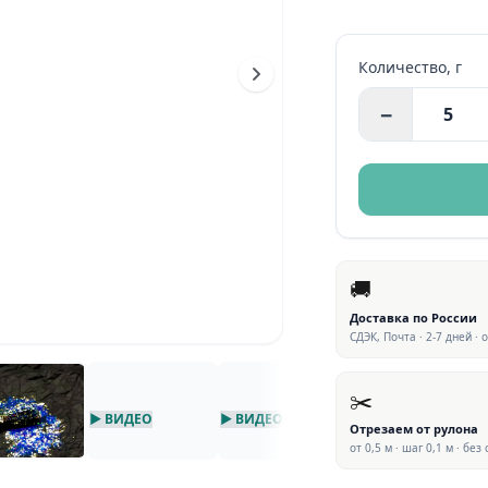
Количество,
г
−
🚚
Доставка по России
СДЭК, Почта · 2-7 дней · 
✂️
▶ ВИДЕО
▶ ВИДЕО
▶ ВИДЕО
Отрезаем от рулона
от 0,5 м · шаг 0,1 м · без