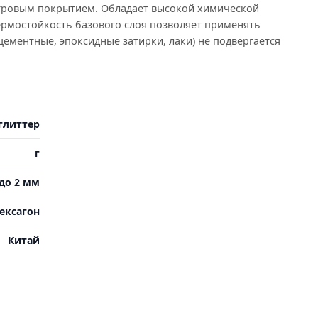
утровым покрытием. Обладает высокой химической
ермостойкость базового слоя позволяет применять
цементные, эпоксидные затирки, лаки) не подвергается
глиттер
г
до 2 мм
ексагон
Китай