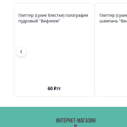
Глиттер (сухие блестки) голография
Глиттер (сухи
пудровый "Вифлеем"
шампан
60
₽
/г