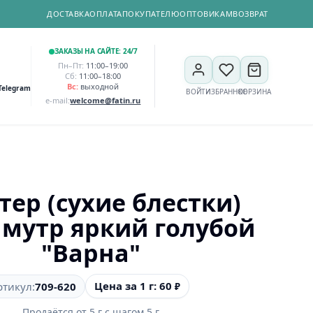
ДОСТАВКА
ОПЛАТА
ПОКУПАТЕЛЮ
ОПТОВИКАМ
ВОЗВРАТ
ЗАКАЗЫ НА САЙТЕ: 24/7
Пн–Пт:
11:00–19:00
Сб:
11:00–18:00
Вс:
выходной
Telegram
ВОЙТИ
ИЗБРАННОЕ
КОРЗИНА
e-mail:
welcome@fatin.ru
тер (сухие блестки)
мутр яркий голубой
"Варна"
Цена за 1 г: 60
ртикул:
709-620
₽
Продаётся от
5
г
с шагом
5
г