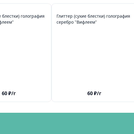
е блестки) голография
Глиттер (сухие блестки) голография
ь "Вифлеем"
серебро "Вифлеем"
60
₽
/г
60
₽
/г