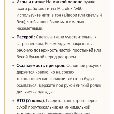
Иглы и нитки:
На
мягкой основе
лучше
всего работают иглы Microtex №60.
Используйте нити в тон (айвори или светлый
беж), чтобы швы были максимально
незаметными.
Раскрой:
Светлые ткани чувствительны к
загрязнениям. Рекомендуем накрывать
рабочую поверхность чистой простыней или
белой бумагой перед раскроем.
Осыпаемость при крое:
Основной рисунок
держится крепко, но на срезах
технологические излишки глиттера будут
осыпаться. Держите под рукой липкий ролик
для чистки одежды.
ВТО (Утюжка):
Гладить ткань строго через
сухой проутюжильник на минимальной
температуре («шелк/капрон») без пара,