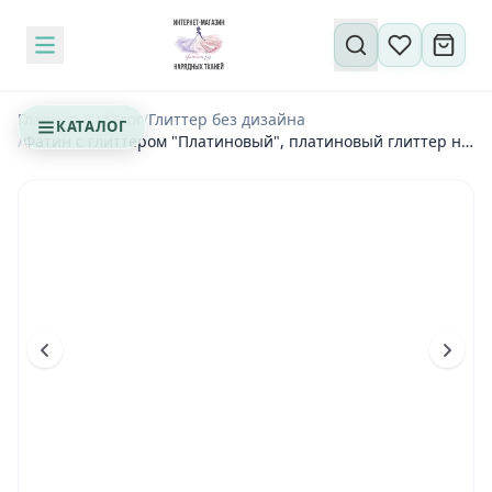
Поиск по сайту
Главная
/
Каталог
/
Глиттер без дизайна
КАТАЛОГ
/
Фатин с глиттером "Платиновый", платиновый глиттер на
молочном