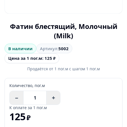
Фатин блестящий, Молочный
(Milk)
В наличии
Артикул:
5002
Цена за 1 пог.м: 125
₽
Продаётся от
1
пог.м
с шагом
1
пог.м
Количество,
пог.м
−
+
К оплате за
1 пог.м
125
₽