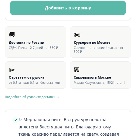
Добавить в корзину
🚚
🏍
Доставка по России
Курьером по Москве
СДЭК, Почта · 2-7 дней · от 350 ₽
Срочно — в течение 4 часов · от
500 ₽
✂️
🏪
Отрезаем от рулона
Самовывоз в Москве
от 0,5 м · шаг 0,1 м · без остатков
Малая Калужская, д. 15/21, стр. 1
Подробнее об условиях доставки →
✨ Мерцающая нить: В структуру полотна
вплетена блестящая нить. Благодаря этому
ткань красиво переливается на свету, создавая