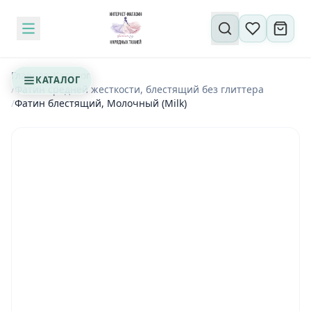
Поиск по сайту
Главная
/
Каталог
КАТАЛОГ
/
Фатин средней жесткости, блестящий без глиттера
/
Фатин блестящий, Молочный (Milk)