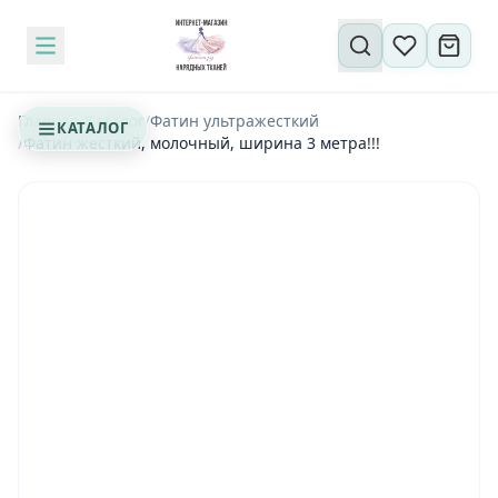
Поиск по сайту
Главная
/
Каталог
/
Фатин ультражесткий
КАТАЛОГ
/
Фатин жесткий, молочный, ширина 3 метра!!!