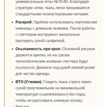
универсальные иглы №70-80. Благодаря
структуре сетки, ткань легко прошивается
стандартными полиэстеровыми нитками.
Раскрой:
Удобнее использовать портновские
ножницы с длинным лезвием. После работы
с глиттером инструмент желательно
протереть сухой салфеткой.
Осыпаемость при крое:
Основной рисунок
держится крепко, но на срезах
технологические излишки глиттера будут
осыпаться. Держите под рукой липкий ролик
для чистки одежды.
ВТО (Утюжка):
Гладить ткань строго через
сухой проутюжильник на минимальной
температуре («шелк/капрон») без пара,
чтобы не расплавить клеевую основу
блесток.