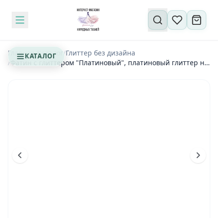
Поиск по сайту
Главная
/
Каталог
/
Глиттер без дизайна
КАТАЛОГ
/
Фатин с глиттером "Платиновый", платиновый глиттер на
голубом