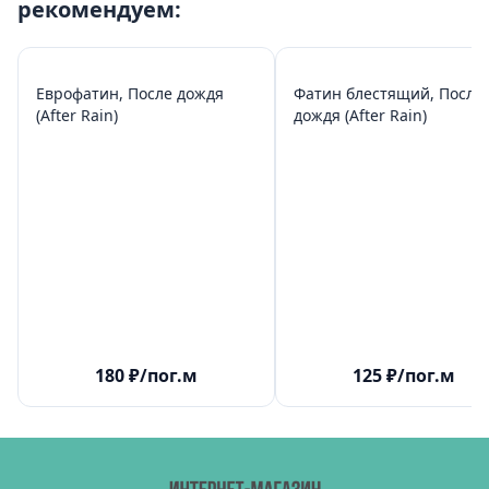
рекомендуем:
Еврофатин, После дождя
Фатин блестящий, После
(After Rain)
дождя (After Rain)
180
₽
/пог.м
125
₽
/пог.м