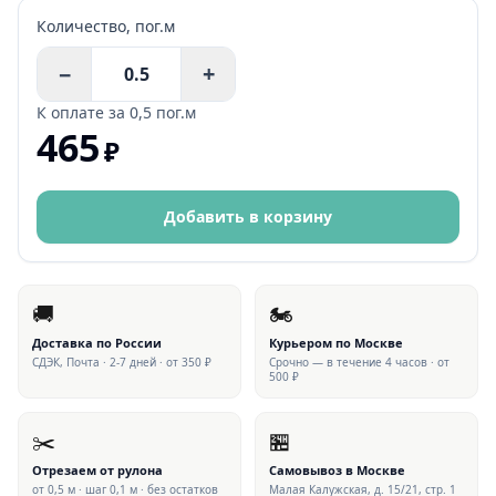
Количество,
пог.м
−
+
К оплате за
0,5 пог.м
465
₽
Добавить в корзину
🚚
🏍
Доставка по России
Курьером по Москве
СДЭК, Почта · 2-7 дней · от 350 ₽
Срочно — в течение 4 часов · от
500 ₽
✂️
🏪
Отрезаем от рулона
Самовывоз в Москве
от 0,5 м · шаг 0,1 м · без остатков
Малая Калужская, д. 15/21, стр. 1