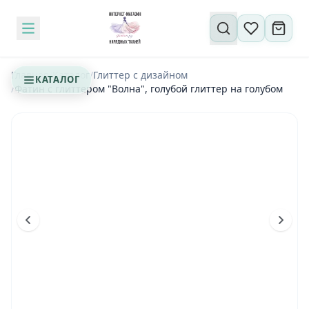
Поиск по сайту
Главная
/
Каталог
/
Глиттер с дизайном
КАТАЛОГ
/
Фатин с глиттером "Волна", голубой глиттер на голубом