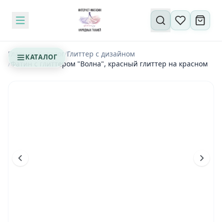
Поиск по сайту
Главная
/
Каталог
/
Глиттер с дизайном
КАТАЛОГ
/
Фатин с глиттером "Волна", красный глиттер на красном