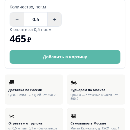
Количество,
пог.м
−
+
К оплате за
0,5 пог.м
465
₽
Добавить в корзину
🚚
🏍
Доставка по России
Курьером по Москве
СДЭК, Почта · 2-7 дней · от 350 ₽
Срочно — в течение 4 часов · от
500 ₽
✂️
🏪
Отрезаем от рулона
Самовывоз в Москве
от 0,5 м · шаг 0,1 м · без остатков
Малая Калужская, д. 15/21, стр. 1