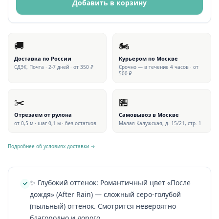
Добавить в корзину
🚚
🏍
Доставка по России
Курьером по Москве
СДЭК, Почта · 2-7 дней · от 350 ₽
Срочно — в течение 4 часов · от
500 ₽
✂️
🏪
Отрезаем от рулона
Самовывоз в Москве
от 0,5 м · шаг 0,1 м · без остатков
Малая Калужская, д. 15/21, стр. 1
Подробнее об условиях доставки →
✨ Глубокий оттенок: Романтичный цвет «После
дождя» (After Rain) — сложный серо-голубой
(пыльный) оттенок. Смотрится невероятно
благородно и дорого.