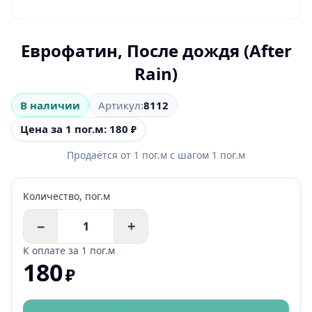
Еврофатин, После дождя (After
Rain)
В наличии
Артикул:
8112
Цена за 1 пог.м: 180
₽
Продаётся от
1
пог.м
с шагом
1
пог.м
Количество,
пог.м
−
+
К оплате за
1 пог.м
180
₽