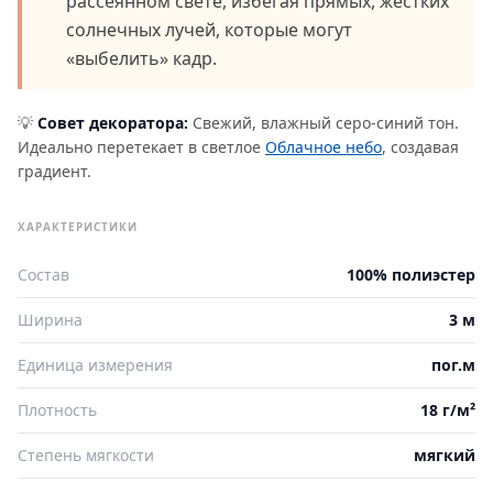
рассеянном свете, избегая прямых, жестких
солнечных лучей, которые могут
«выбелить» кадр.
💡
Совет декоратора:
Свежий, влажный серо-синий тон.
Идеально перетекает в светлое
Облачное небо
, создавая
градиент.
ХАРАКТЕРИСТИКИ
Состав
100% полиэстер
Ширина
3 м
Единица измерения
пог.м
Плотность
18 г/м²
Степень мягкости
мягкий