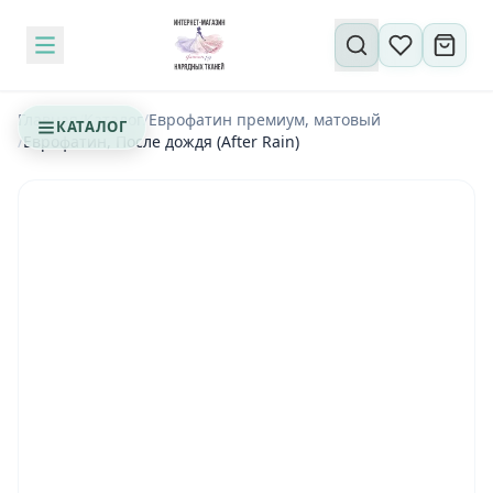
Поиск по сайту
Главная
/
Каталог
/
Еврофатин премиум, матовый
КАТАЛОГ
/
Еврофатин, После дождя (After Rain)