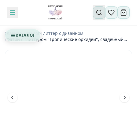
Поиск по сайту
Главная
/
Каталог
/
Глиттер с дизайном
КАТАЛОГ
/
Фатин с глиттером "Тропические орхидеи", свадебный
мерцающий глиттер на молочном