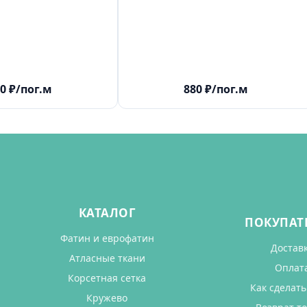
0
₽
/пог.м
880
₽
/пог.м
КАТАЛОГ
ПОКУПАТ
Фатин и еврофатин
Достав
Атласные ткани
Оплат
Корсетная сетка
Как сделать
Кружево