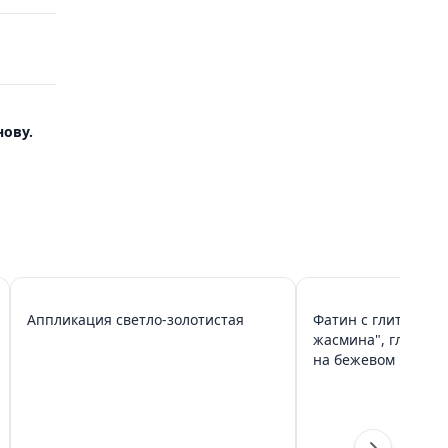
ову.
Аппликация светло-золотистая
Фатин с глиттером
жасмина", глиттер 
на бежевом