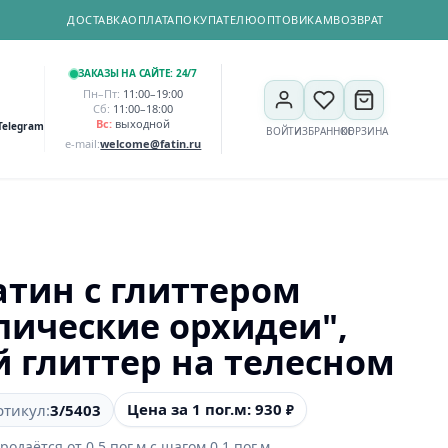
ДОСТАВКА
ОПЛАТА
ПОКУПАТЕЛЮ
ОПТОВИКАМ
ВОЗВРАТ
ЗАКАЗЫ НА САЙТЕ: 24/7
Пн–Пт:
11:00–19:00
Сб:
11:00–18:00
Вс:
выходной
Telegram
ВОЙТИ
ИЗБРАННОЕ
КОРЗИНА
e-mail:
welcome@fatin.ru
тин с глиттером
пические орхидеи",
й глиттер на телесном
Цена за 1 пог.м: 930
ртикул:
3/5403
₽
родаётся от
0,5
пог.м
с шагом
0,1
пог.м