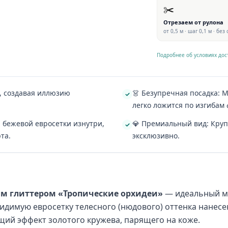
✂️
Отрезаем от рулона
от 0,5 м · шаг 0,1 м · без
Подробнее об условиях дос
й, создавая иллюзию
👗 Безупречная посадка: 
легко ложится по изгибам
й бежевой евросетки изнутри,
💎 Премиальный вид: Круп
та.
эксклюзивно.
ым глиттером «Тропические орхидеи»
— идеальный ма
идимую евросетку телесного (нюдового) оттенка нанесен
щий эффект золотого кружева, парящего на коже.