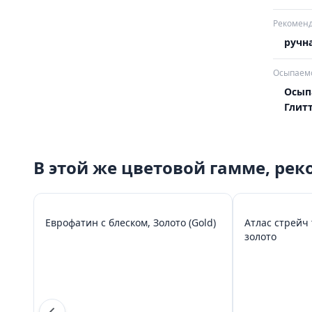
Рекоменд
ручна
Осыпаемо
Осып
Глит
В этой же цветовой гамме, ре
Еврофатин с блеском, Золото (Gold)
Атлас стрейч 
золото