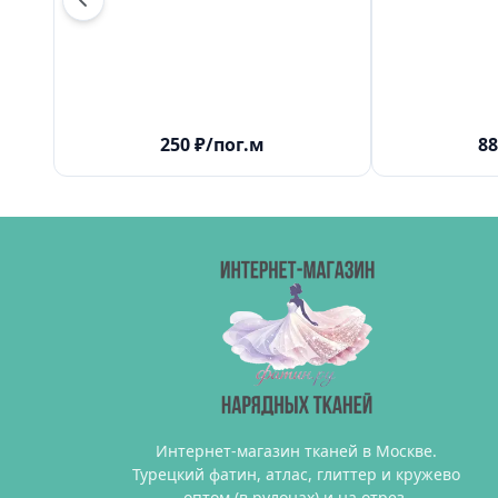
250
₽
/пог.м
88
Интернет-магазин тканей в Москве.
Турецкий фатин, атлас, глиттер и кружево
оптом (в рулонах) и на отрез.