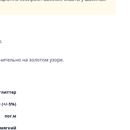
.
чительно на золотом узоре.
глиттер
 (+/-5%)
пог.м
мягкий