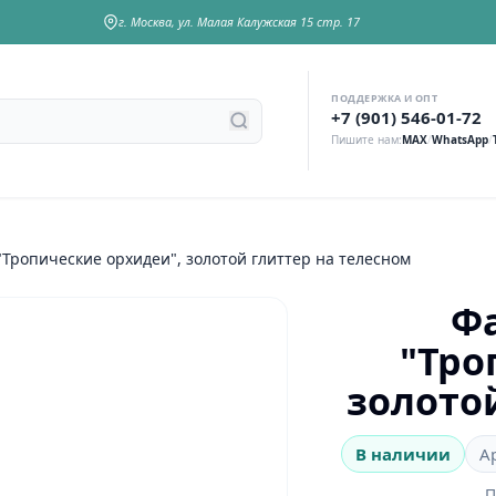
г. Москва, ул. Малая Калужская 15 стр. 17
ПОДДЕРЖКА И ОПТ
у
+7 (901) 546-01-72
Пишите нам:
MAX
/
WhatsApp
/
"Тропические орхидеи", золотой глиттер на телесном
Фа
"Тро
золото
В наличии
А
П