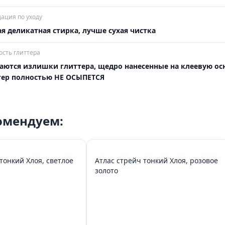
ация по уходу
я деликатная стирка, лучше сухая чистка
сть глиттера
аются излишки глиттера, щедро нанесенные на клеевую осн
тер полностью НЕ ОСЫПЕТСЯ
комендуем:
тонкий Хлоя, светлое
Атлас стрейч тонкий Хлоя, розовое
золото