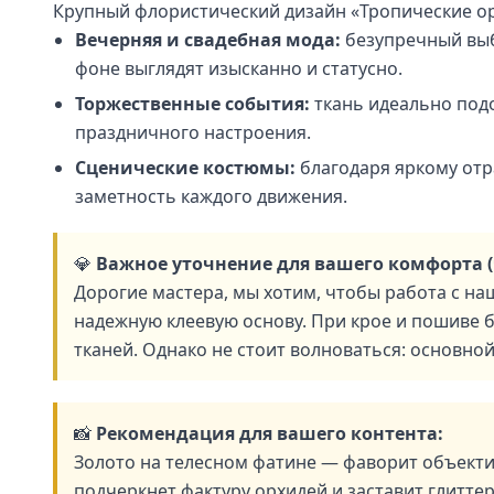
Крупный флористический дизайн «Тропические орх
Вечерняя и свадебная мода:
безупречный выб
фоне выглядят изысканно и статусно.
Торжественные события:
ткань идеально под
праздничного настроения.
Сценические костюмы:
благодаря яркому отр
заметность каждого движения.
💎
Важное уточнение для вашего комфорта (
Дорогие мастера, мы хотим, чтобы работа с на
надежную клеевую основу. При крое и пошиве 
тканей. Однако не стоит волноваться: основн
📸
Рекомендация для вашего контента:
Золото на телесном фатине — фаворит объекти
подчеркнет фактуру орхидей и заставит глитте