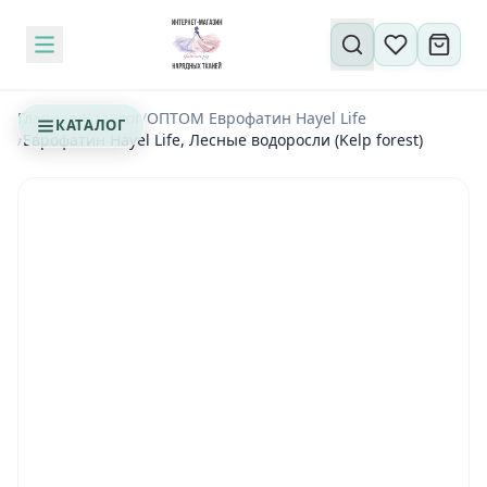
Поиск по сайту
Главная
/
Каталог
/
ОПТОМ Еврофатин Hayel Life
КАТАЛОГ
/
Еврофатин Hayel Life, Лесные водоросли (Kelp forest)