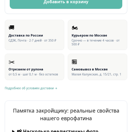
Добавить в корзину
🚚
🏍
Доставка по России
Курьером по Москве
СДЭК, Почта · 2-7 дней · от 350 ₽
Срочно — в течение 4 часов · от
500 ₽
✂️
🏪
Отрезаем от рулона
Самовывоз в Москве
от 0,5 м · шаг 0,1 м · без остатков
Малая Калужская, д. 15/21, стр. 1
Подробнее об условиях доставки →
Памятка закройщику: реальные свойства
нашего еврофатина
📸 Насколько реалистичны фото