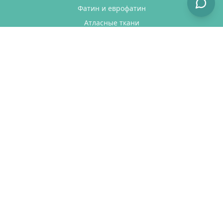
Фатин и еврофатин
Атласные ткани
Корсетная сетка
Кружево
Ткани с глиттером
Распродажа
ПОКУПАТЕЛЯМ
Доставка
Оплата
Как сделать заказ
Возврат товара
Отзывы
КОНТАКТЫ
Телефон:
+7 (901) 546-01-72
Email:
welcome@fatin.ru