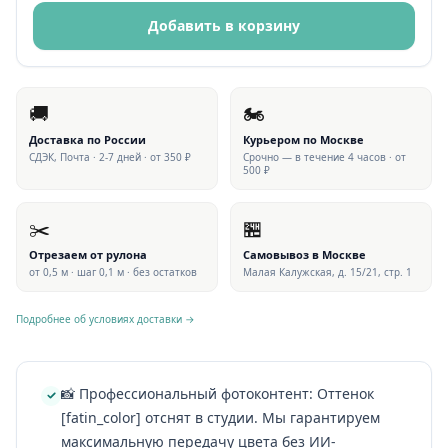
Добавить в корзину
🚚
🏍
Доставка по России
Курьером по Москве
СДЭК, Почта · 2-7 дней · от 350 ₽
Срочно — в течение 4 часов · от
500 ₽
✂️
🏪
Отрезаем от рулона
Самовывоз в Москве
от 0,5 м · шаг 0,1 м · без остатков
Малая Калужская, д. 15/21, стр. 1
Подробнее об условиях доставки →
📸 Профессиональный фотоконтент: Оттенок
[fatin_color] отснят в студии. Мы гарантируем
максимальную передачу цвета без ИИ-