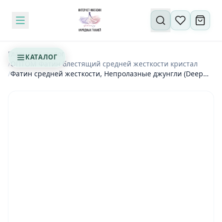
Поиск по сайту
Главная
/
Каталог
КАТАЛОГ
/
ОПТОМ Фатин блестящий средней жесткости кристал
/
Фатин средней жесткости, Непролазные джунгли (Deep
jungle)