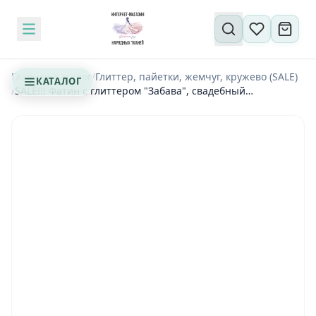
Поиск по сайту
Главная
/
Каталог
/
Глиттер, пайетки, жемчуг, кружево (SALE)
КАТАЛОГ
/
SALE!!! Фатин с глиттером "Забава", свадебный
мерцающий глиттер на молочном - 0,95 м (1-5447)