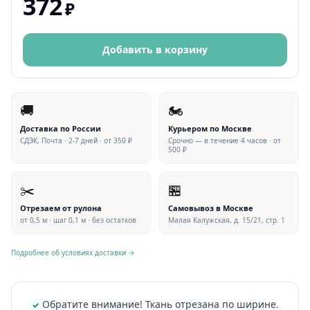
372
₽
Добавить в корзину
🚚
🏍
Доставка по России
Курьером по Москве
СДЭК, Почта · 2-7 дней · от 350 ₽
Срочно — в течение 4 часов · от
500 ₽
✂️
🏪
Отрезаем от рулона
Самовывоз в Москве
от 0,5 м · шаг 0,1 м · без остатков
Малая Калужская, д. 15/21, стр. 1
Подробнее об условиях доставки →
Обратите внимание! Ткань отрезана по ширине.