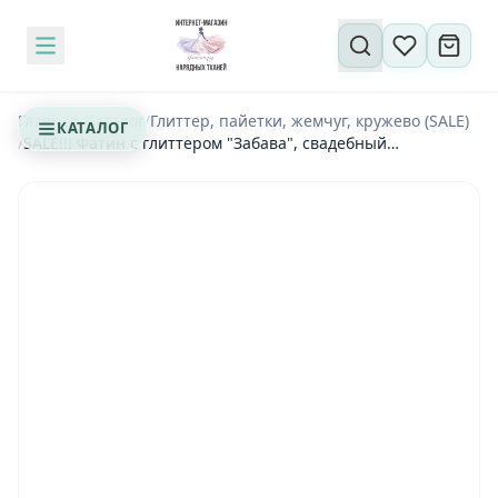
Поиск по сайту
Главная
/
Каталог
/
Глиттер, пайетки, жемчуг, кружево (SALE)
КАТАЛОГ
/
SALE!!! Фатин с глиттером "Забава", свадебный
мерцающий глиттер на молочном - 1,0*0,8 м (1-5448)