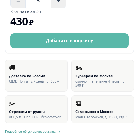
−
+
К оплате за
5 г
430
₽
Добавить в корзину
🚚
🏍
Доставка по России
Курьером по Москве
СДЭК, Почта · 2-7 дней · от 350 ₽
Срочно — в течение 4 часов · от
500 ₽
✂️
🏪
Отрезаем от рулона
Самовывоз в Москве
от 0,5 м · шаг 0,1 м · без остатков
Малая Калужская, д. 15/21, стр. 1
Подробнее об условиях доставки →