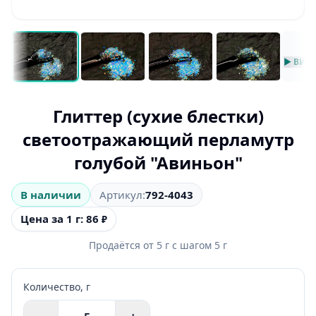
▶ ВИД
Глиттер (сухие блестки)
светоотражающий перламутр
голубой "Авиньон"
В наличии
Артикул:
792-4043
Цена за 1 г: 86
₽
Продаётся от
5
г
с шагом
5
г
Количество,
г