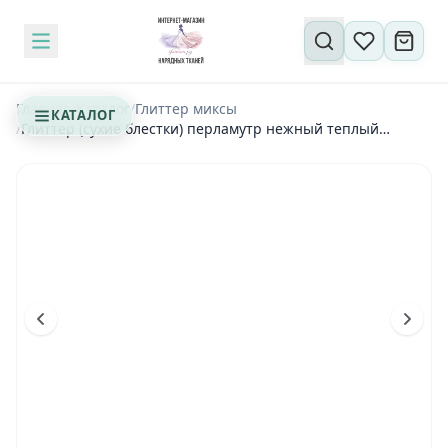
Поиск по сайту
Главная
/
Каталог
/
Глиттер миксы
КАТАЛОГ
/
Глиттер (сухие блестки) перламутр нежный теплый
розовый "Любляна"