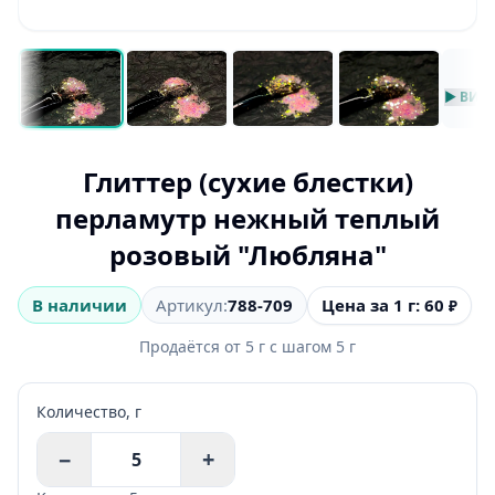
▶ ВИД
Глиттер (сухие блестки)
перламутр нежный теплый
розовый "Любляна"
Цена за 1 г: 60
В наличии
Артикул:
788-709
₽
Продаётся от
5
г
с шагом
5
г
Количество,
г
−
+