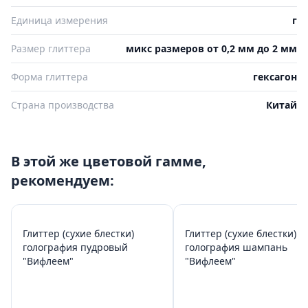
Единица измерения
г
Размер глиттера
микс размеров от 0,2 мм до 2 мм
Форма глиттера
гексагон
Страна производства
Китай
В этой же цветовой гамме,
рекомендуем:
Глиттер (сухие блестки)
Глиттер (сухие блестки)
голография пудровый
голография шампань
"Вифлеем"
"Вифлеем"