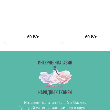
60
₽
/г
60
₽
/г
Интернет-магазин тканей в Москве.
Турецкий фатин, атлас, глиттер и кружево