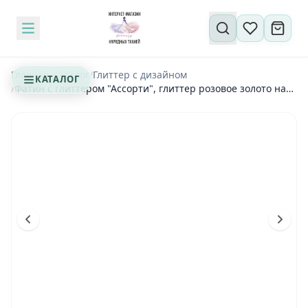
Поиск по сайту
Главная
/
Каталог
/
Глиттер с дизайном
КАТАЛОГ
/
Фатин с глиттером "Ассорти", глиттер розовое золото на
бежевом