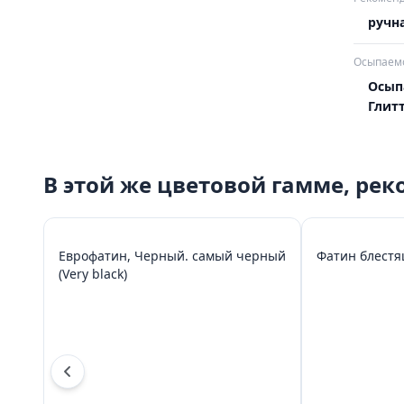
ручна
Осыпаемо
Осып
Глит
В этой же цветовой гамме, ре
Еврофатин, Черный. самый черный
Фатин блестя
(Very black)