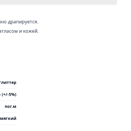
чно драпируется.
атласом и кожей.
глиттер
 (+/-5%)
пог.м
мягкий