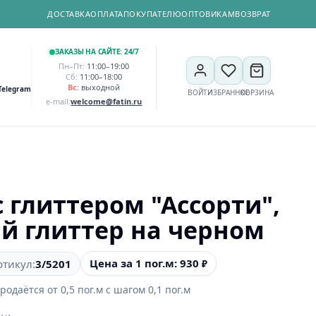
ДОСТАВКА
ОПЛАТА
ПОКУПАТЕЛЮ
ОПТОВИКАМ
ВОЗВРАТ
ЗАКАЗЫ НА САЙТЕ: 24/7
Пн–Пт:
11:00–19:00
Сб:
11:00–18:00
Вс:
выходной
Telegram
ВОЙТИ
ИЗБРАННОЕ
КОРЗИНА
e-mail:
welcome@fatin.ru
 глиттером "Ассорти",
й глиттер на черном
Цена за 1 пог.м: 930
ртикул:
3/5201
₽
родаётся от
0,5
пог.м
с шагом
0,1
пог.м