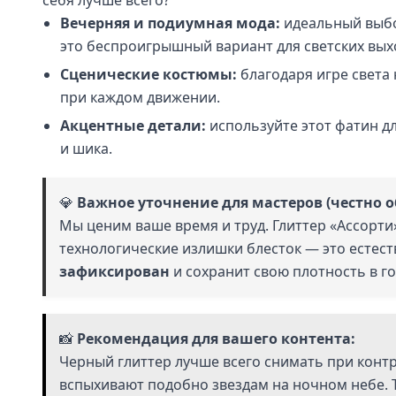
себя лучше всего?
Вечерняя и подиумная мода:
идеальный выбо
это беспроигрышный вариант для светских вых
Сценические костюмы:
благодаря игре света
при каждом движении.
Акцентные детали:
используйте этот фатин д
и шика.
💎
Важное уточнение для мастеров (честно о
Мы ценим ваше время и труд. Глиттер «Ассорти
технологические излишки блесток — это естес
зафиксирован
и сохранит свою плотность в г
📸
Рекомендация для вашего контента:
Черный глиттер лучше всего снимать при конт
вспыхивают подобно звездам на ночном небе. Т