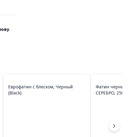
ову.
Еврофатин с блеском, Черный
Фатин черный с б
(Black)
СЕРЕБРО, 250 шт/м