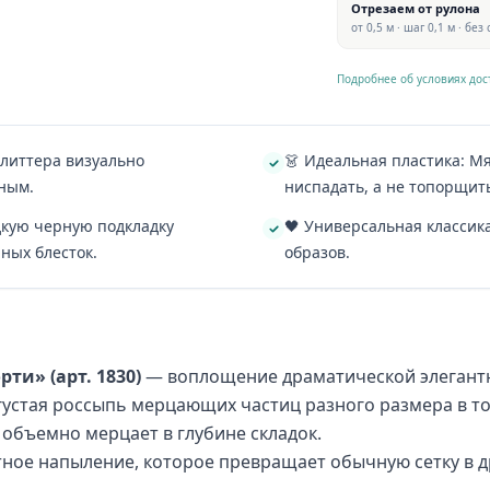
Отрезаем от рулона
от 0,5 м · шаг 0,1 м · без
Подробнее об условиях дос
глиттера визуально
👗 Идеальная пластика: Мя
ным.
ниспадать, а не топорщит
дкую черную подкладку
🖤 Универсальная классик
ных блесток.
образов.
ти» (арт. 1830)
— воплощение драматической элегантн
 густая россыпь мерцающих частиц разного размера в т
а объемно мерцает в глубине складок.
тное напыление, которое превращает обычную сетку в д