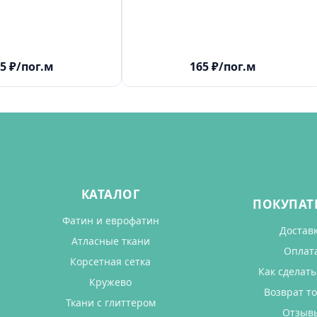
5
₽
/пог.м
165
₽
/пог.м
КАТАЛОГ
ПОКУПАТ
Фатин и еврофатин
Достав
Атласные ткани
Оплат
Корсетная сетка
Как сделать
Кружево
Возврат т
Ткани с глиттером
Отзыв