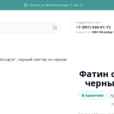
г. Москва, ул. Малая Калужская 15 стр. 17
ПОДДЕРЖКА И ОПТ
у
+7 (901) 546-01-72
Пишите нам:
MAX
/
WhatsApp
/
"Ассорти", черный глиттер на черном
Фатин с
черны
В наличии
А
П