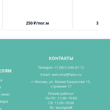
250
₽
/пог.м
300
₽
/
КОНТАКТЫ
Телефон:
+7 (901) 546-01-72
ЕЛЯМ
Email:
welcome@fatin.ru
ка
г. Москва, ул. Малая Калужская 15,
строение 17
а
Режим работы:
 заказ
Пн-Пт: 11:00–19:00
овара
Сб: 11:00–18:00
Вс: выходной
ы