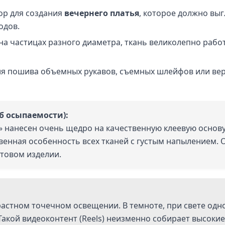
р для создания
вечернего платья
, которое должно вы
одов.
 на частицах разного диаметра, ткань великолепно рабо
ля пошива объемных рукавов, съемных шлейфов или вер
б осыпаемости):
» нанесен очень щедро на качественную клеевую основу
твенная особенность всех тканей с густым напылением.
отовом изделии.
растном точечном освещении. В темноте, при свете одн
акой видеоконтент (Reels) неизменно собирает высокие