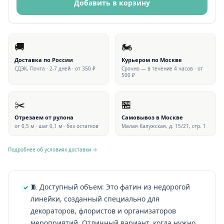
Добавить в корзину
🚚
🏍
Доставка по России
Курьером по Москве
СДЭК, Почта · 2-7 дней · от 350 ₽
Срочно — в течение 4 часов · от
500 ₽
✂️
🏪
Отрезаем от рулона
Самовывоз в Москве
от 0,5 м · шаг 0,1 м · без остатков
Малая Калужская, д. 15/21, стр. 1
Подробнее об условиях доставки →
🧵 Доступный объем: Это фатин из недорогой
линейки, созданный специально для
декораторов, флористов и организаторов
мероприятий. Отличный вариант, когда нужно