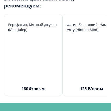
рекомендуем:
Еврофатин, Мятный джулеп
Фатин блестящий, Намек
(Mint Julep)
мяту (Hint on Mint)
180
₽
/пог.м
125
₽
/пог.м