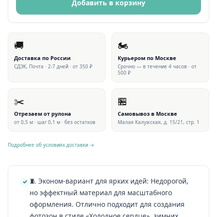
Добавить в корзину
🚚
🏍
Доставка по России
Курьером по Москве
СДЭК, Почта · 2-7 дней · от 350 ₽
Срочно — в течение 4 часов · от
500 ₽
✂️
🏪
Отрезаем от рулона
Самовывоз в Москве
от 0,5 м · шаг 0,1 м · без остатков
Малая Калужская, д. 15/21, стр. 1
Подробнее об условиях доставки →
🧵 Эконом-вариант для ярких идей: Недорогой,
но эффектный материал для масштабного
оформления. Отлично подходит для создания
фотозон в стиле «Холодное сердце», зимних