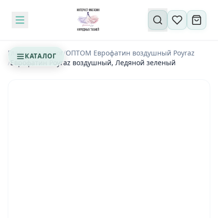
Поиск по сайту
Главная
/
Каталог
/
ОПТОМ Еврофатин воздушный Poyraz
КАТАЛОГ
/
Еврофатин Poyraz воздушный, Ледяной зеленый