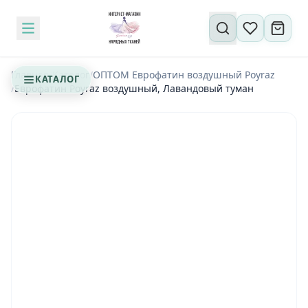
Поиск по сайту
Главная
/
Каталог
/
ОПТОМ Еврофатин воздушный Poyraz
КАТАЛОГ
/
Еврофатин Poyraz воздушный, Лавандовый туман