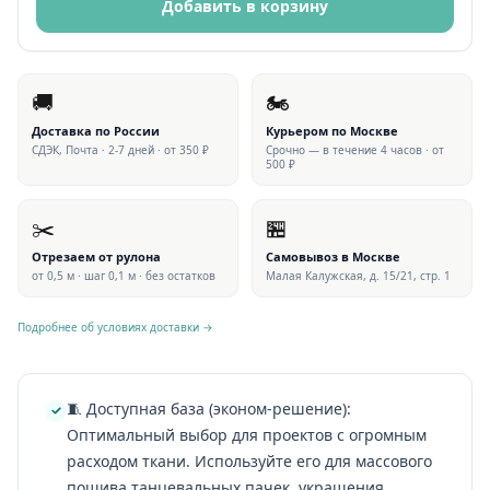
Добавить в корзину
🚚
🏍
Доставка по России
Курьером по Москве
СДЭК, Почта · 2-7 дней · от 350 ₽
Срочно — в течение 4 часов · от
500 ₽
✂️
🏪
Отрезаем от рулона
Самовывоз в Москве
от 0,5 м · шаг 0,1 м · без остатков
Малая Калужская, д. 15/21, стр. 1
Подробнее об условиях доставки →
🧵 Доступная база (эконом-решение):
Оптимальный выбор для проектов с огромным
расходом ткани. Используйте его для массового
пошива танцевальных пачек, украшения