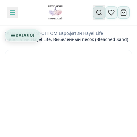
Поиск по сайту
Главная
/
Каталог
/
OПТОМ Еврофатин Hayel Life
КАТАЛОГ
/
Еврофатин Hayel Life, Выбеленный песок (Bleached Sand)