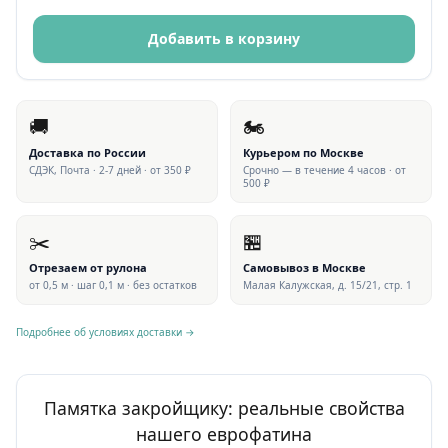
Добавить в корзину
🚚
🏍
Доставка по России
Курьером по Москве
СДЭК, Почта · 2-7 дней · от 350 ₽
Срочно — в течение 4 часов · от
500 ₽
✂️
🏪
Отрезаем от рулона
Самовывоз в Москве
от 0,5 м · шаг 0,1 м · без остатков
Малая Калужская, д. 15/21, стр. 1
Подробнее об условиях доставки →
Памятка закройщику: реальные свойства
нашего еврофатина