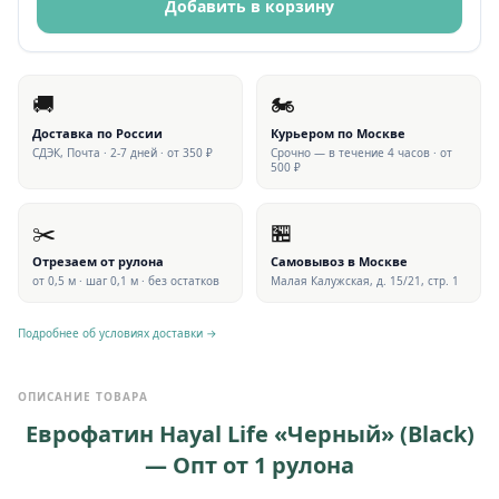
Добавить в корзину
🚚
🏍
Доставка по России
Курьером по Москве
СДЭК, Почта · 2-7 дней · от 350 ₽
Срочно — в течение 4 часов · от
500 ₽
✂️
🏪
Отрезаем от рулона
Самовывоз в Москве
от 0,5 м · шаг 0,1 м · без остатков
Малая Калужская, д. 15/21, стр. 1
Подробнее об условиях доставки →
ОПИСАНИЕ ТОВАРА
Еврофатин Hayal Life «Черный» (Black)
— Опт от 1 рулона