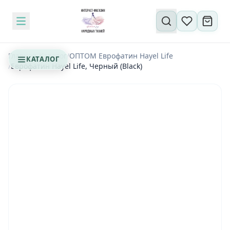
Поиск по сайту
Главная
/
Каталог
/
ОПТОМ Еврофатин Hayel Life
КАТАЛОГ
/
Еврофатин Hayel Life, Черный (Black)