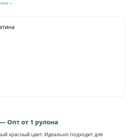
тавки →
атина
 — Опт от 1 рулона
ный красный цвет. Идеально подходит для