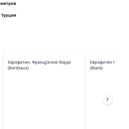
 метров
Турция
Еврофатин, Французское бордо
Еврофатин Hayel Li
(Bordeaux)
(Black)