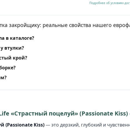
Подробнее об условиях дос
тка закройщику: реальные свойства нашего евроф
а в каталоге?
у втулки?
стый крой?
сборке?
ом?
ife «Страстный поцелуй» (Passionate Kiss)
 (Passionate Kiss)
— это дерзкий, глубокий и чувствен