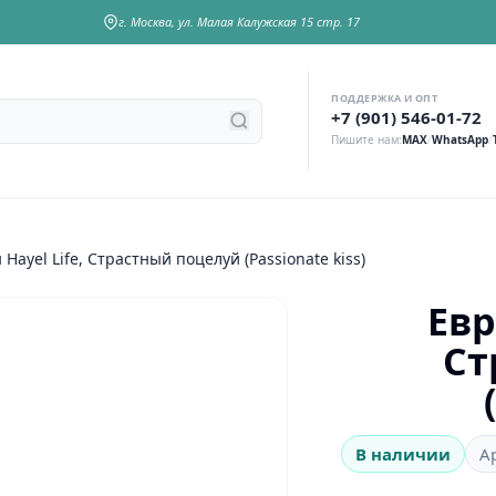
г. Москва, ул. Малая Калужская 15 стр. 17
ПОДДЕРЖКА И ОПТ
у
+7 (901) 546-01-72
Пишите нам:
MAX
/
WhatsApp
/
Hayel Life, Страстный поцелуй (Passionate kiss)
Евр
Ст
В наличии
А