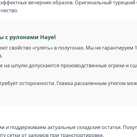
эффектных вечерних образов. Оригинальный турецкий б
чество.
ы с рулонами Hayel
т свойство «гулять» в полутонах. Мы не гарантируем 1
з.
е на шпулю допускаются производственные огрехи и сшив
ребует осторожности. Глажка раскаленным утюгом може
и и поддерживаем актуальные складские остатки. Поку
иту сетки от заломов при транспортировке.