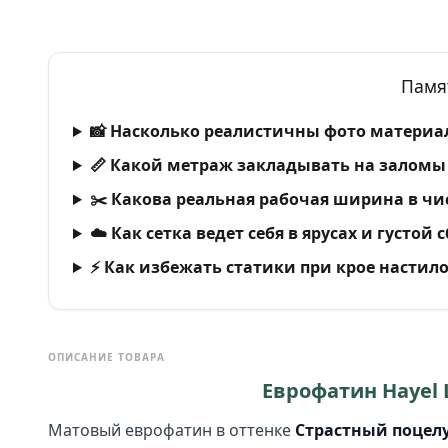
Памя
📸 Насколько реалистичны фото материал
📏 Какой метраж закладывать на заломы 
✂️ Какова реальная рабочая ширина в чи
☁️ Как сетка ведет себя в ярусах и густой 
⚡ Как избежать статики при крое настил
ОПИСАНИЕ ТОВАРА
Еврофатин Hayel L
Матовый еврофатин в оттенке
Страстный поцелуй