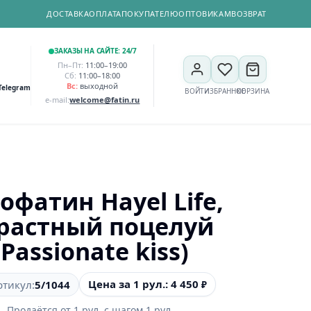
ДОСТАВКА
ОПЛАТА
ПОКУПАТЕЛЮ
ОПТОВИКАМ
ВОЗВРАТ
ЗАКАЗЫ НА САЙТЕ: 24/7
Пн–Пт:
11:00–19:00
Сб:
11:00–18:00
Вс:
выходной
Telegram
ВОЙТИ
ИЗБРАННОЕ
КОРЗИНА
e-mail:
welcome@fatin.ru
офатин Hayel Life,
растный поцелуй
(Passionate kiss)
Цена за 1 рул.: 4 450
ртикул:
5/1044
₽
Продаётся от
1
рул.
с шагом
1
рул.