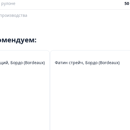
 рулоне
50
производства
комендуем:
щий, Бордо (Bordeaux)
Фатин стрейч, Бордо (Bordeaux)