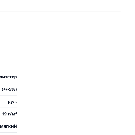
лиэстер
 (+/-5%)
рул.
19 г/м²
мягкий