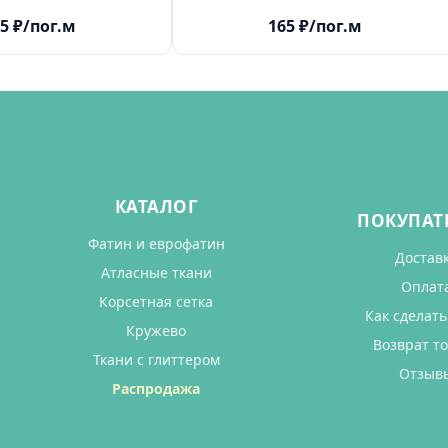
5
₽
/пог.м
165
₽
/пог.м
КАТАЛОГ
ПОКУПАТ
Фатин и еврофатин
Достав
Атласные ткани
Оплат
Корсетная сетка
Как сделать
Кружево
Возврат т
Ткани с глиттером
Отзыв
Распродажа