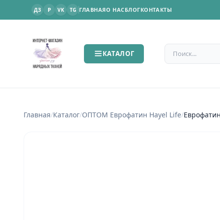
P
ГЛАВНАЯ
О НАС
БЛОГ
КОНТАКТЫ
ДЗ
VK
TG
Поиск по сайт
КАТАЛОГ
Главная
/
Каталог
/
OПТОМ Еврофатин Hayel Life
/
Еврофатин 