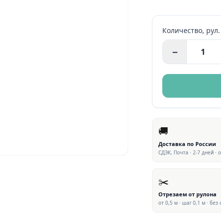
Количество,
рул.
−
🚚
Доставка по России
СДЭК, Почта · 2-7 дней · 
✂️
Отрезаем от рулона
от 0,5 м · шаг 0,1 м · без