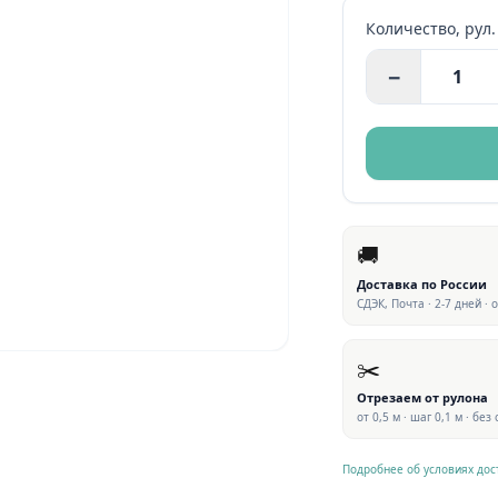
Количество,
рул.
−
🚚
Доставка по России
СДЭК, Почта · 2-7 дней · 
✂️
Отрезаем от рулона
от 0,5 м · шаг 0,1 м · без
Подробнее об условиях дос