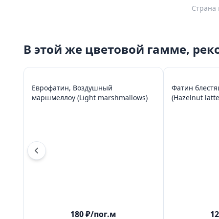
Страна 
В этой же цветовой гамме, ре
Еврофатин, Воздушный
Фатин блестя
маршмеллоу (Light marshmallows)
(Hazelnut latte
180
₽
/пог.м
12