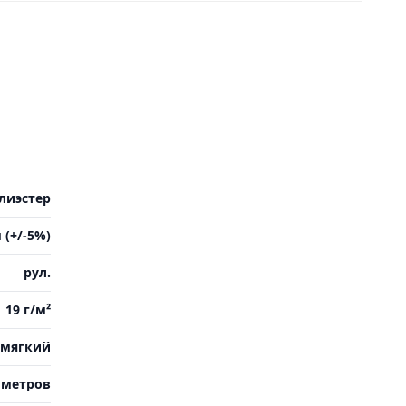
лиэстер
 (+/-5%)
рул.
19 г/м²
мягкий
 метров