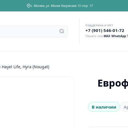
г. Москва, ул. Малая Калужская 15 стр. 17
ПОДДЕРЖКА И ОПТ
у
+7 (901) 546-01-72
Пишите нам:
MAX
/
WhatsApp
/
Hayel Life, Нуга (Nougat)
Евроф
В наличии
А