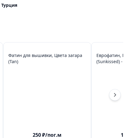
Турция
Фатин для вышивки, Цвета загара
Еврофатин, Поцелу
(Tan)
(Sunkissed) - цвет 
250
₽
/пог.м
180
₽
/