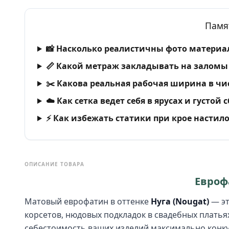
Памя
📸 Насколько реалистичны фото материал
📏 Какой метраж закладывать на заломы 
✂️ Какова реальная рабочая ширина в чи
☁️ Как сетка ведет себя в ярусах и густой 
⚡ Как избежать статики при крое настил
ОПИСАНИЕ ТОВАРА
Еврофа
Матовый еврофатин в оттенке
Нуга (Nougat)
— эт
корсетов, нюдовых подкладок в свадебных платьях
себестоимость ваших изделий максимально конк