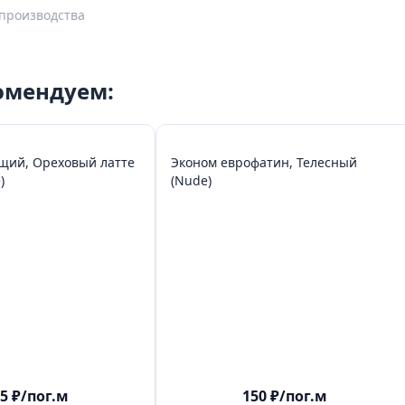
производства
комендуем:
щий, Ореховый латте
Эконом еврофатин, Телесный
)
(Nude)
5
₽
/пог.м
150
₽
/пог.м