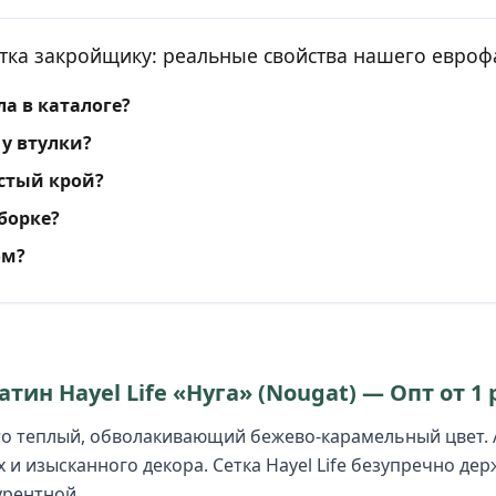
тка закройщику: реальные свойства нашего евроф
а в каталоге?
у втулки?
стый крой?
сборке?
ом?
тин Hayel Life «Нуга» (Nougat) — Опт от 1
о теплый, обволакивающий бежево-карамельный цвет. 
 и изысканного декора. Сетка Hayel Life безупречно дер
урентной.