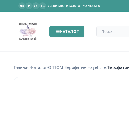
P
ГЛАВНАЯ
О НАС
БЛОГ
КОНТАКТЫ
ДЗ
VK
TG
Поиск по сайт
КАТАЛОГ
Главная
/
Каталог
/
ОПТОМ Еврофатин Hayel Life
/
Еврофатин 