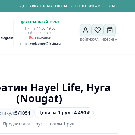
ДОСТАВКА
ОПЛАТА
ПОКУПАТЕЛЮ
ОПТОВИКАМ
ВОЗВРАТ
ЗАКАЗЫ НА САЙТЕ: 24/7
Пн–Пт:
11:00–19:00
Сб:
11:00–18:00
Вс:
выходной
Telegram
ВОЙТИ
ИЗБРАННОЕ
КОРЗИНА
e-mail:
welcome@fatin.ru
атин Hayel Life, Нуга
(Nougat)
Цена за 1 рул.: 4 450
ртикул:
5/1051
₽
Продаётся от
1
рул.
с шагом
1
рул.