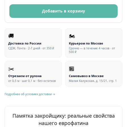
Добавить в корзину
🚚
🏍
Доставка по России
Курьером по Москве
СДЭК, Почта · 2-7 дней · от 350 ₽
Срочно — в течение 4 часов · от
500 ₽
✂️
🏪
Отрезаем от рулона
Самовывоз в Москве
от 0,5 м · шаг 0,1 м · без остатков
Малая Калужская, д. 15/21, стр. 1
Подробнее об условиях доставки →
Памятка закройщику: реальные свойства
нашего еврофатина