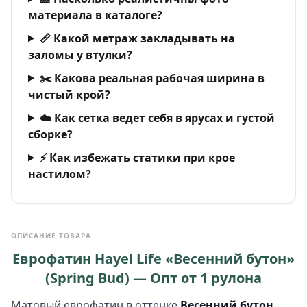
материала в каталоге?
📏 Какой метраж закладывать на
заломы у втулки?
✂️ Какова реальная рабочая ширина в
чистый крой?
☁️ Как сетка ведет себя в ярусах и густой
сборке?
⚡ Как избежать статики при крое
настилом?
ОПИСАНИЕ ТОВАРА
Еврофатин Hayel Life «Весенний бутон»
(Spring Bud) — Опт от 1 рулона
Матовый еврофатин в оттенке
Весенний бутон