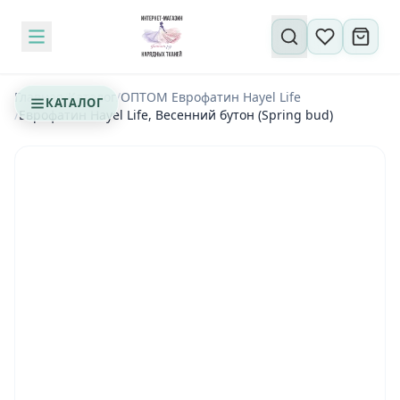
Поиск по сайту
Главная
/
Каталог
/
ОПТОМ Еврофатин Hayel Life
КАТАЛОГ
/
Еврофатин Hayel Life, Весенний бутон (Spring bud)