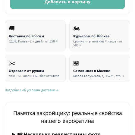
Добавить в корзину
🚚
🏍
Доставка по России
Курьером по Москве
СДЭК, Почта · 2-7 дней · от 350 ₽
Срочно — в течение 4 часов · от
500 ₽
✂️
🏪
Отрезаем от рулона
Самовывоз в Москве
от 0,5 м · шаг 0,1 м · без остатков
Малая Калужская, д. 15/21, стр. 1
Подробнее об условиях доставки →
Памятка закройщику: реальные свойства
нашего еврофатина
📸 Насколько реалистичны фото