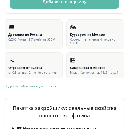
Добавить в корзину
🚚
🏍
Доставка по России
Курьером по Москве
СДЭК, Почта · 2-7 дней · от 350 ₽
Срочно — в течение 4 часов · от
500 ₽
✂️
🏪
Отрезаем от рулона
Самовывоз в Москве
от 0,5 м · шаг 0,1 м · без остатков
Малая Калужская, д. 15/21, стр. 1
Подробнее об условиях доставки →
Памятка закройщику: реальные свойства
нашего еврофатина
📸 Насколько реалистичны фото