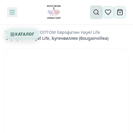
Поиск по сайту
Главная
/
Каталог
/
OПТОМ Еврофатин Hayel Life
КАТАЛОГ
/
Еврофатин Hayel Life, Бугенвиллея (Bougainvillea)