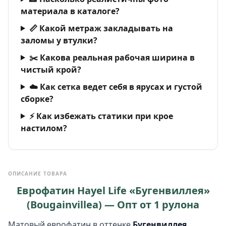
материала в каталоге?
📏 Какой метраж закладывать на
заломы у втулки?
✂️ Какова реальная рабочая ширина в
чистый крой?
☁️ Как сетка ведет себя в ярусах и густой
сборке?
⚡ Как избежать статики при крое
настилом?
ОПИСАНИЕ ТОВАРА
Еврофатин Hayel Life «Бугенвиллея»
(Bougainvillea) — Опт от 1 рулона
Матовый еврофатин в оттенке
Бугенвиллея