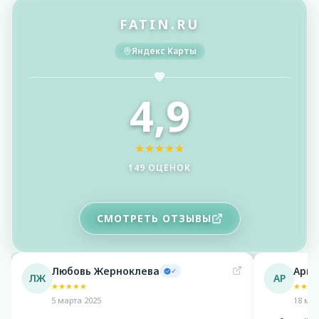
FATIN.RU
Яндекс Карты
4,9
★
★
★
★
★
149 ОЦЕНОК
СМОТРЕТЬ ОТЗЫВЫ
Любовь Жерноклева
Арин
✓
ЛЖ
АР
★
★
★
★
★
★
★
★
5 марта 2025
18 мая