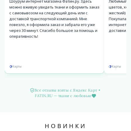
Шоурум интернет магазина Фатин.ру. Здесь
Любимый ма
можно вживую увидеть ткани и оформить заказ
цветов, хор
с самовывозом на следующий день или с
жесткий) и
доставкой транспортной компанией. Мне
Покупала мн
повезло, я оформила заказ и забрала его уже
интернет-м
через 30 минут. Спасибо большое за помощь и
доставки. 
оперативность!
Карты
Карты
Все отзывы взяты с Яндекс Карт
•
FATIN.RU — ткани с любовью
НОВИНКИ