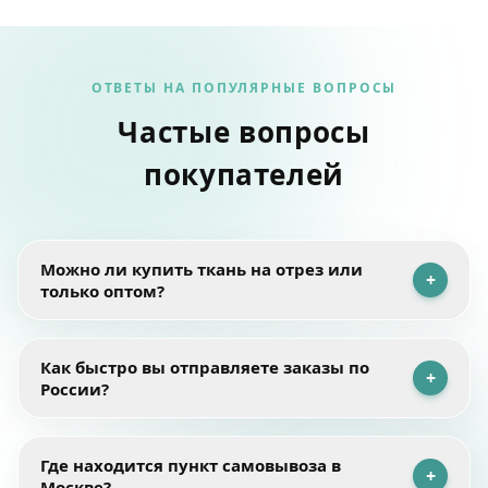
ОТВЕТЫ НА ПОПУЛЯРНЫЕ ВОПРОСЫ
Частые вопросы
покупателей
Можно ли купить ткань на отрез или
+
только оптом?
Мы работаем как с розничными, так и с оптовыми
Как быстро вы отправляете заказы по
+
покупателями. Ткань можно приобрести на отрез —
России?
минимальное количество составляет
0,5 или 1
погонный метр
в зависимости от выбранного
материала.
Ткани, представленные в каталоге, находятся на
Где находится пункт самовывоза в
+
нашем складе в Москве. После оплаты мы собираем,
Для швейных производств, ателье и салонов
Москве?