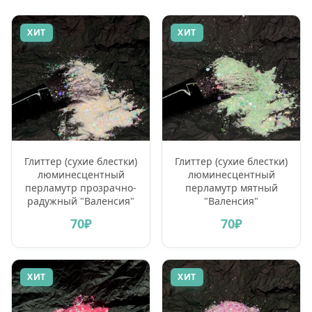
ХИТ
ХИТ
Глиттер (сухие блестки)
Глиттер (сухие блестки)
люминесцентный
люминесцентный
перламутр прозрачно-
перламутр мятный
радужный "Валенсия"
"Валенсия"
70₽
70₽
ХИТ
ХИТ