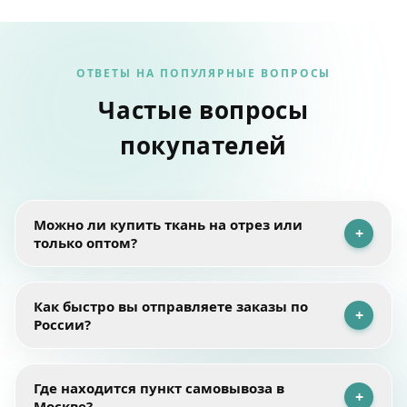
ОТВЕТЫ НА ПОПУЛЯРНЫЕ ВОПРОСЫ
Частые вопросы
покупателей
Можно ли купить ткань на отрез или
+
только оптом?
Мы работаем как с розничными, так и с оптовыми
Как быстро вы отправляете заказы по
+
покупателями. Ткань можно приобрести на отрез —
России?
минимальное количество составляет
0,5 или 1
погонный метр
в зависимости от выбранного
материала.
Ткани, представленные в каталоге, находятся на
Где находится пункт самовывоза в
+
нашем складе в Москве. После оплаты мы собираем,
Для швейных производств, ателье и салонов
Москве?