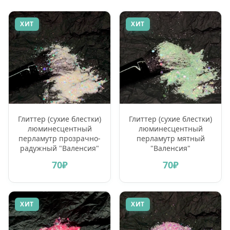
ХИТ
ХИТ
Глиттер (сухие блестки)
Глиттер (сухие блестки)
люминесцентный
люминесцентный
перламутр прозрачно-
перламутр мятный
радужный "Валенсия"
"Валенсия"
70₽
70₽
ХИТ
ХИТ