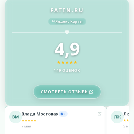
FATIN.RU
Яндекс Карты
4,9
★
★
★
★
★
149 ОЦЕНОК
СМОТРЕТЬ ОТЗЫВЫ
Любовь Жерноклева
Арин
✓
ЛЖ
АР
★
★
★
★
★
★
★
★
5 марта 2025
18 мая