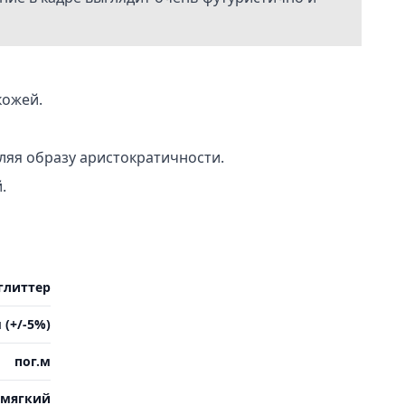
кожей.
ляя образу аристократичности.
.
глиттер
 (+/-5%)
пог.м
мягкий