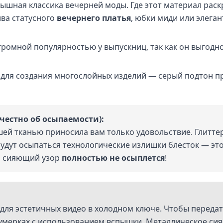
ышная классика вечерней моды. Где этот материал раск
ва статусного
вечернего платья
, юбки миди или элега
громной популярностью у выпускниц, так как он выгод
 для создания многослойных изделий — серый подтон пр
честно об осыпаемости):
шей тканью приносила вам только удовольствие. Глитте
будут осыпаться технологические излишки блесток — э
ой сияющий узор
полностью не осыплется
!
ля эстетичных видео в холодном ключе. Чтобы передать
сумерках с использованием вспышки. Металлическое сия