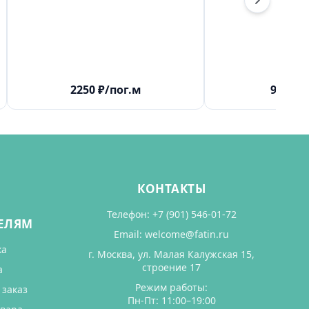
2250
₽
/пог.м
930
₽
/
КОНТАКТЫ
Телефон:
+7 (901) 546-01-72
ЕЛЯМ
Email:
welcome@fatin.ru
ка
г. Москва, ул. Малая Калужская 15,
строение 17
а
Режим работы:
 заказ
Пн-Пт: 11:00–19:00