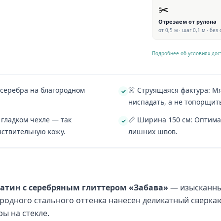
✂️
Отрезаем от рулона
от 0,5 м · шаг 0,1 м · без
Подробнее об условиях дос
 серебра на благородном
👗 Струящаяся фактура: Мя
ниспадать, а не топорщит
 гладком чехле — так
📏 Ширина 150 см: Оптим
вствительную кожу.
лишних швов.
фатин с серебряным глиттером «Забава»
— изысканны
ородного стального оттенка нанесен деликатный сверк
ы на стекле.