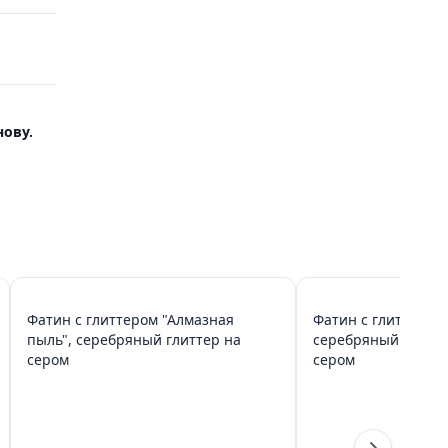
ову.
Фатин с глиттером "Алмазная
Фатин с глиттером 
пыль", серебряный глиттер на
серебряный глитте
сером
сером