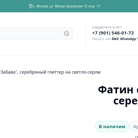
г. Москва, ул. Малая Калужская 15 стр. 17
ПОДДЕРЖКА И ОПТ
у
+7 (901) 546-01-72
Пишите нам:
MAX
/
WhatsApp
/
"Забава", серебряный глиттер на светло-сером
Фатин 
сере
В наличии
А
П