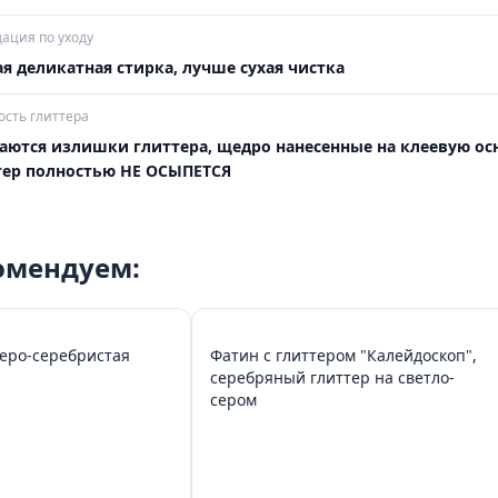
ация по уходу
я деликатная стирка, лучше сухая чистка
сть глиттера
аются излишки глиттера, щедро нанесенные на клеевую осн
тер полностью НЕ ОСЫПЕТСЯ
комендуем:
еро-серебристая
Фатин с глиттером "Калейдоскоп",
серебряный глиттер на светло-
сером