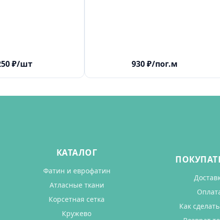
250
₽
/шт
930
₽
/пог.м
КАТАЛОГ
ПОКУПАТ
Фатин и еврофатин
Достав
Атласные ткани
Оплат
Корсетная сетка
Как сделать
Кружево