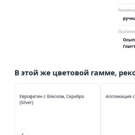
Рекоменд
ручна
Осыпаемо
Осып
Глит
В этой же цветовой гамме, ре
Еврофатин с блеском, Серебро
Аппликация с
(Silver)