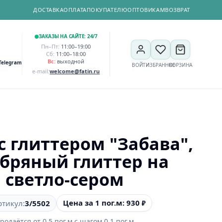
ДОСТАВКА
ОПЛАТА
ПОКУПАТЕЛЮ
ОПТОВИКАМ
ВОЗВРАТ
ЗАКАЗЫ НА САЙТЕ: 24/7
Пн–Пт:
11:00–19:00
Сб:
11:00–18:00
Вс:
выходной
Telegram
ВОЙТИ
ИЗБРАННОЕ
КОРЗИНА
e-mail:
welcome@fatin.ru
с глиттером "Забава",
бряный глиттер на
светло-сером
Цена за 1 пог.м: 930
ртикул:
3/5502
₽
родаётся от
0,5
пог.м
с шагом
0,1
пог.м