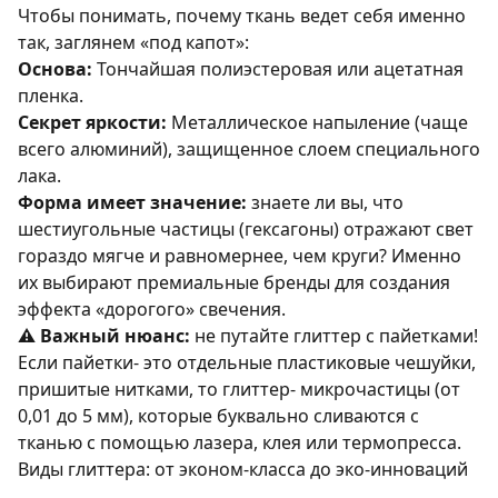
Чтобы понимать, почему ткань ведет себя именно
так, заглянем «под капот»:
Основа:
Тончайшая полиэстеровая или ацетатная
пленка.
Секрет яркости:
Металлическое напыление (чаще
всего алюминий), защищенное слоем специального
лака.
Форма имеет значение:
знаете ли вы, что
шестиугольные частицы (гексагоны) отражают свет
гораздо мягче и равномернее, чем круги? Именно
их выбирают премиальные бренды для создания
эффекта «дорогого» свечения.
⚠️ Важный нюанс:
не путайте глиттер с пайетками!
Если пайетки- это отдельные пластиковые чешуйки,
пришитые нитками, то глиттер- микрочастицы (от
0,01 до 5 мм), которые буквально сливаются с
тканью с помощью лазера, клея или термопресса.
Виды глиттера: от эконом-класса до эко-инноваций