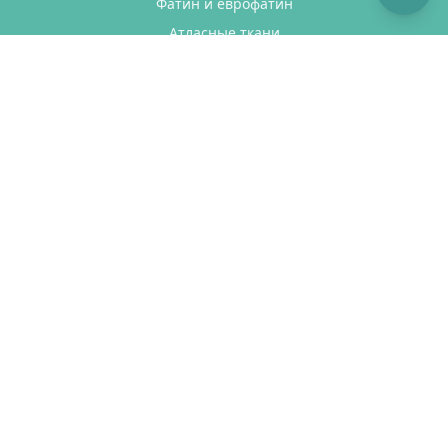
Фатин и еврофатин
Атласные ткани
Корсетная сетка
Кружево
Ткани с глиттером
Распродажа
ПОКУПАТЕЛЯМ
Доставка
Оплата
Как сделать заказ
Возврат товара
Отзывы
КОНТАКТЫ
Телефон:
+7 (901) 546-01-72
Email:
welcome@fatin.ru