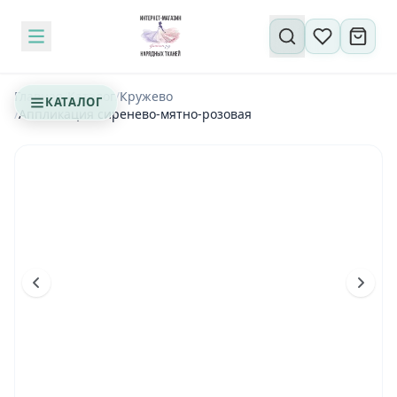
Поиск по сайту
Главная
/
Каталог
/
Кружево
КАТАЛОГ
/
Аппликация сиренево-мятно-розовая