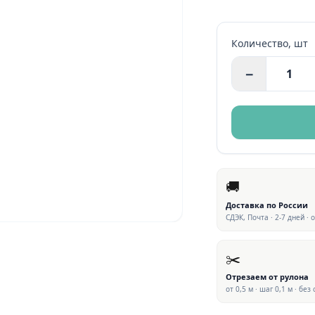
Количество,
шт
−
🚚
Доставка по России
СДЭК, Почта · 2-7 дней · 
✂️
Отрезаем от рулона
от 0,5 м · шаг 0,1 м · без