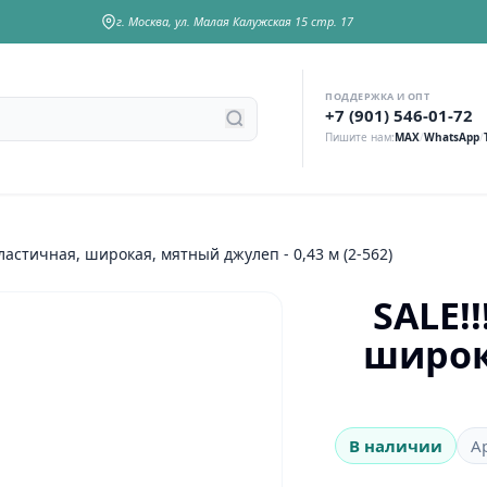
г. Москва, ул. Малая Калужская 15 стр. 17
ПОДДЕРЖКА И ОПТ
у
+7 (901) 546-01-72
Пишите нам:
MAX
/
WhatsApp
/
эластичная, широкая, мятный джулеп - 0,43 м (2-562)
SALE!
широк
В наличии
А