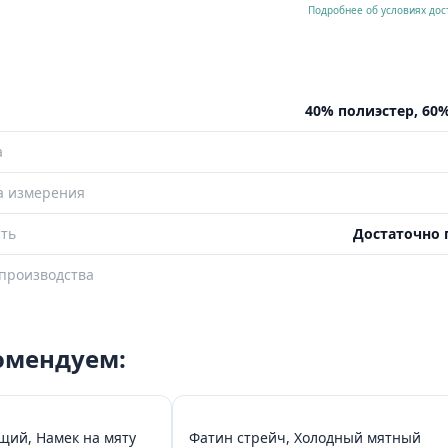
Подробнее об условиях дос
40% полиэстер, 60
а
а измерения
ть
Достаточно 
производства
комендуем:
щий, Намек на мяту
Фатин стрейч, Холодный мятный