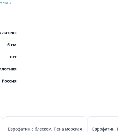
тавки →
% латекс
6 см
шт
плотная
Россия
Еврофатин с блеском, Пена морская
Еврофатин, Намек н