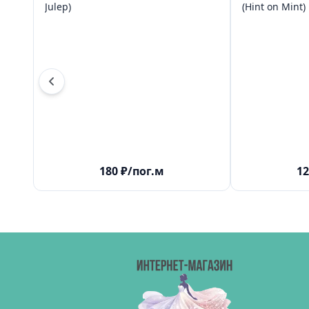
Julep)
(Hint on Mint)
180
₽
/пог.м
12