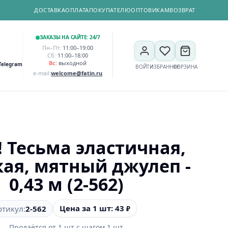
ДОСТАВКА
ОПЛАТА
ПОКУПАТЕЛЮ
ОПТОВИКАМ
ВОЗВРАТ
ЗАКАЗЫ НА САЙТЕ: 24/7
Пн–Пт:
11:00–19:00
Сб:
11:00–18:00
Вс:
выходной
Telegram
ВОЙТИ
ИЗБРАННОЕ
КОРЗИНА
e-mail:
welcome@fatin.ru
!! Тесьма эластичная,
ая, мятный джулеп -
0,43 м (2-562)
Цена за 1 шт: 43
ртикул:
2-562
₽
Продаётся от
1
шт
с шагом
1
шт