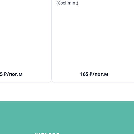
(Сool mint)
5
₽
/пог.м
165
₽
/пог.м