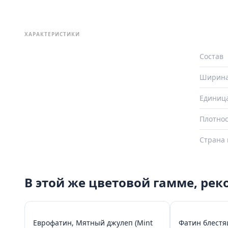
ХАРАКТЕРИСТИКИ
Состав
Ширин
Единиц
Плотнос
Страна 
В этой же цветовой гамме, ре
Еврофатин, Мятный джулеп (Mint
Фатин блестя