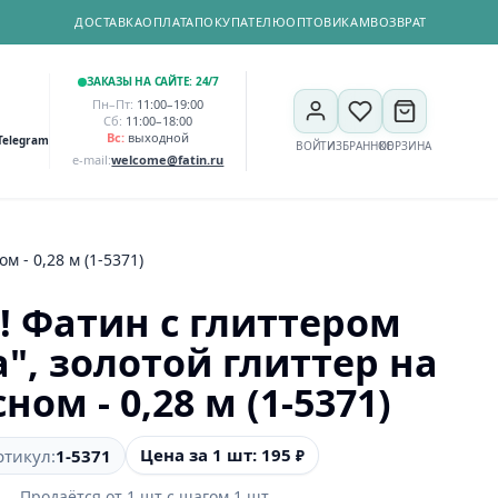
ДОСТАВКА
ОПЛАТА
ПОКУПАТЕЛЮ
ОПТОВИКАМ
ВОЗВРАТ
ЗАКАЗЫ НА САЙТЕ: 24/7
Пн–Пт:
11:00–19:00
Сб:
11:00–18:00
Вс:
выходной
Telegram
ВОЙТИ
ИЗБРАННОЕ
КОРЗИНА
e-mail:
welcome@fatin.ru
м - 0,28 м (1-5371)
!! Фатин с глиттером
", золотой глиттер на
ном - 0,28 м (1-5371)
Цена за 1 шт: 195
ртикул:
1-5371
₽
Продаётся от
1
шт
с шагом
1
шт