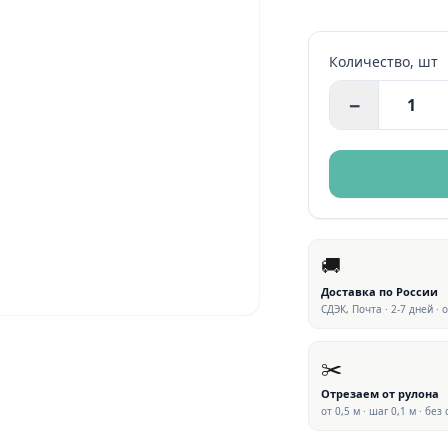
Количество,
шт
−
🚚
Доставка по России
СДЭК, Почта · 2-7 дней · 
✂️
Отрезаем от рулона
от 0,5 м · шаг 0,1 м · без