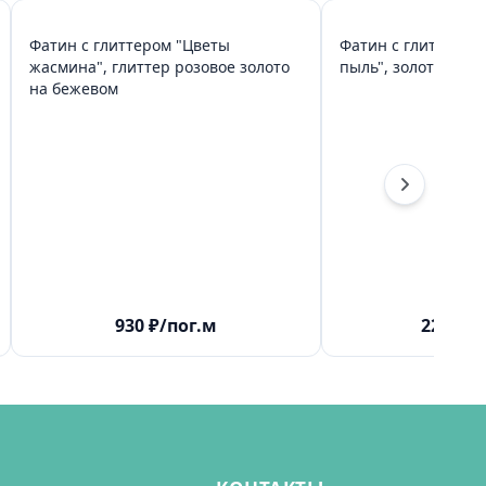
Фатин с глиттером "Цветы
Фатин с глиттером
жасмина", глиттер розовое золото
пыль", золотой гл
на бежевом
930
₽
/пог.м
2250
₽
/