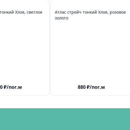
тонкий Хлоя, светлое
Атлас стрейч тонкий Хлоя, розовое
золото
0
₽
/пог.м
880
₽
/пог.м