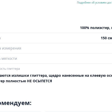
Подробнее об условиях дос
100% полиэстер, 
а
150 см
а измерения
 мягкости
сть глиттера
аются излишки глиттера, щедро нанесенные на клеевую осн
тер полностью НЕ ОСЫПЕТСЯ
комендуем: