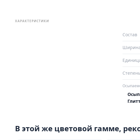
ХАРАКТЕРИСТИКИ
Состав
Ширин
Единиц
Степень
Осыпаемо
Осып
Глит
В этой же цветовой гамме, ре