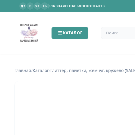
P
ГЛАВНАЯ
О НАС
БЛОГ
КОНТАКТЫ
ДЗ
VK
TG
Поиск по сайт
КАТАЛОГ
Главная
/
Каталог
/
Глиттер, пайетки, жемчуг, кружево (SALE