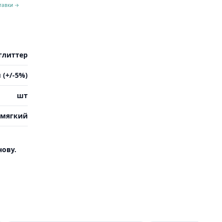
тавки →
глиттер
 (+/-5%)
шт
мягкий
ову.