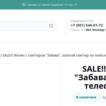
г. Москва, ул. Малая Калужская 15 стр. 17
ПОДДЕРЖКА И ОПТ
у
+7 (901) 546-01-72
Пишите нам:
MAX
/
WhatsApp
/
)
/
SALE!!! Фатин с глиттером "Забава", золотой глиттер на телесно
SALE!
"Забава
телес
В наличии
А