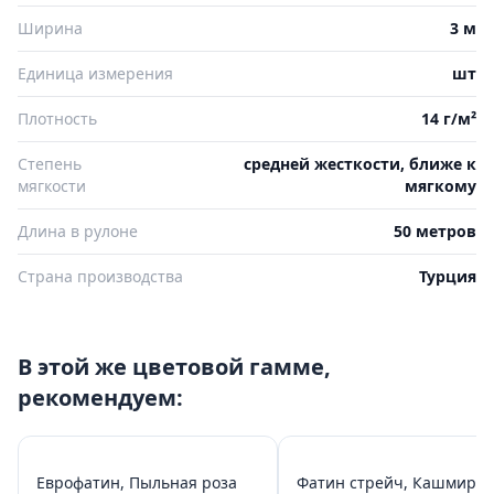
Ширина
3 м
Единица измерения
шт
Плотность
14 г/м²
Степень
средней жесткости, ближе к
мягкости
мягкому
Длина в рулоне
50 метров
Страна производства
Турция
В этой же цветовой гамме,
рекомендуем:
Еврофатин, Пыльная роза
Фатин стрейч, Кашмирск