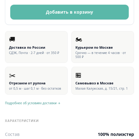
Добавить в корзину
🚚
🏍
Доставка по России
Курьером по Москве
СДЭК, Почта · 2-7 дней · от 350 ₽
Срочно — в течение 4 часов · от
500 ₽
✂️
🏪
Отрезаем от рулона
Самовывоз в Москве
от 0,5 м · шаг 0,1 м · без остатков
Малая Калужская, д. 15/21, стр. 1
Подробнее об условиях доставки →
ХАРАКТЕРИСТИКИ
Состав
100% полиэстер