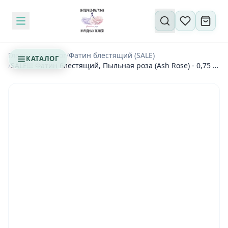
Поиск по сайту
Главная
/
Каталог
/
Фатин блестящий (SALE)
КАТАЛОГ
/
SALE!!! Фатин блестящий, Пыльная роза (Ash Rose) - 0,75 м
(1-5463)