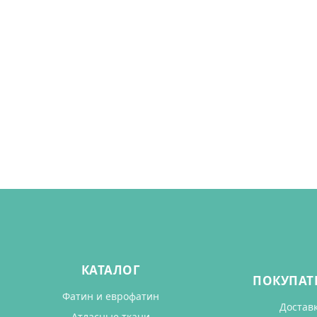
КАТАЛОГ
ПОКУПАТ
Фатин и еврофатин
Достав
Атласные ткани