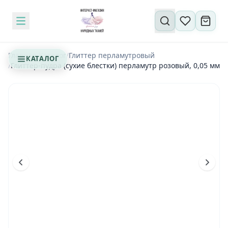
Поиск по сайту
Главная
/
Каталог
/
Глиттер перламутровый
КАТАЛОГ
/
Глиттер-пудра (сухие блестки) перламутр розовый, 0,05 мм