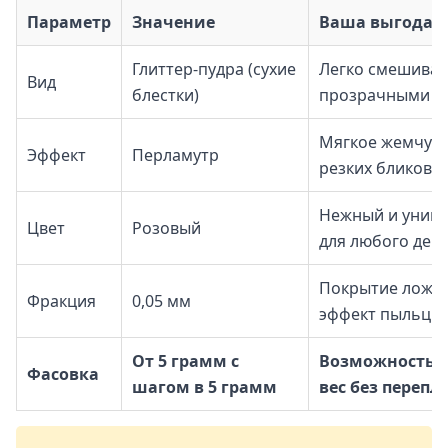
Параметр
Значение
Ваша выгода
Глиттер-пудра (сухие
Легко смешивае
Вид
блестки)
прозрачными о
Мягкое жемчужн
Эффект
Перламутр
резких бликов
Нежный и униве
Цвет
Розовый
для любого дек
Покрытие ложит
Фракция
0,05 мм
эффект пыльцы
От 5 грамм с
Возможность 
Фасовка
шагом в 5 грамм
вес без перепл