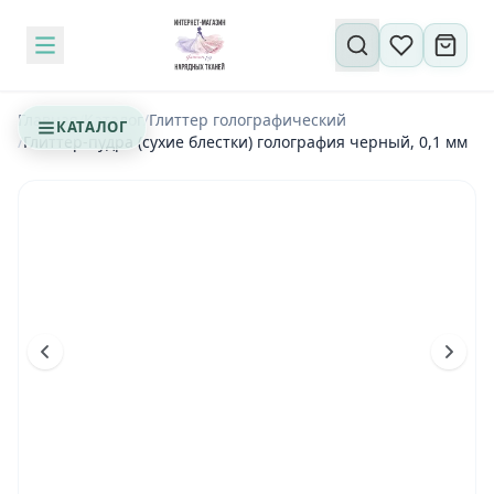
Поиск по сайту
Главная
/
Каталог
/
Глиттер голографический
КАТАЛОГ
/
Глиттер-пудра (сухие блестки) голография черный, 0,1 мм