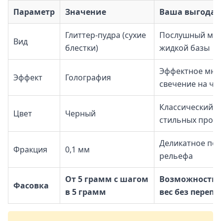
Параметр
Значение
Ваша выгода
Глиттер-пудра (сухие
Послушный мат
Вид
блестки)
жидкой базы
Эффектное мно
Эффект
Голография
свечение на ч
Классический г
Цвет
Черный
стильных прое
Деликатное пок
Фракция
0,1 мм
рельефа
От 5 грамм с шагом
Возможность 
Фасовка
в 5 грамм
вес без перепл