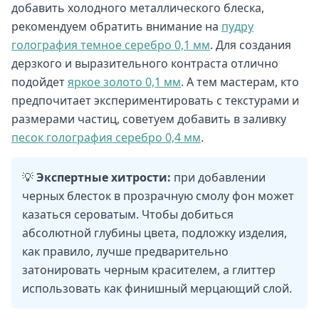
добавить холодного металлического блеска,
рекомендуем обратить внимание на
пудру
голография темное серебро 0,1 мм
. Для создания
дерзкого и выразительного контраста отлично
подойдет
яркое золото 0,1 мм
. А тем мастерам, кто
предпочитает экспериментировать с текстурами и
размерами частиц, советуем добавить в заливку
песок голография серебро 0,4 мм
.
💡
Экспертные хитрости:
при добавлении
черных блесток в прозрачную смолу фон может
казаться сероватым. Чтобы добиться
абсолютной глубины цвета, подложку изделия,
как правило, лучше предварительно
затонировать черным красителем, а глиттер
использовать как финишный мерцающий слой.