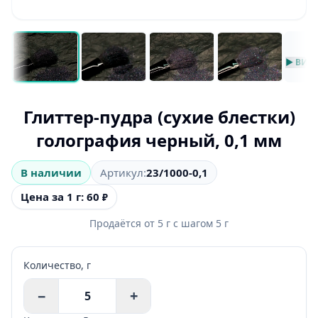
▶ ВИД
Глиттер-пудра (сухие блестки)
голография черный, 0,1 мм
В наличии
Артикул:
23/1000-0,1
Цена за 1 г: 60
₽
Продаётся от
5
г
с шагом
5
г
Количество,
г
−
+