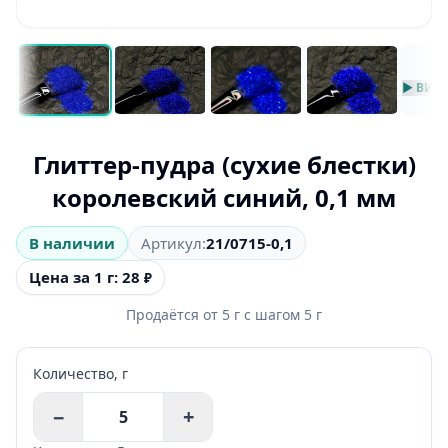
▶ ВИД
Глиттер-пудра (сухие блестки)
королевский синий, 0,1 мм
В наличии
Артикул:
21/0715-0,1
Цена за 1 г: 28
₽
Продаётся от
5
г
с шагом
5
г
Количество,
г
−
+