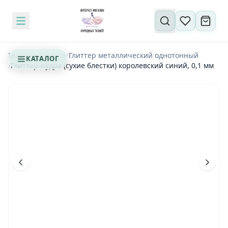
Поиск по сайту
Главная
/
Каталог
/
Глиттер металлический однотонный
КАТАЛОГ
/
Глиттер-пудра (сухие блестки) королевский синий, 0,1 мм