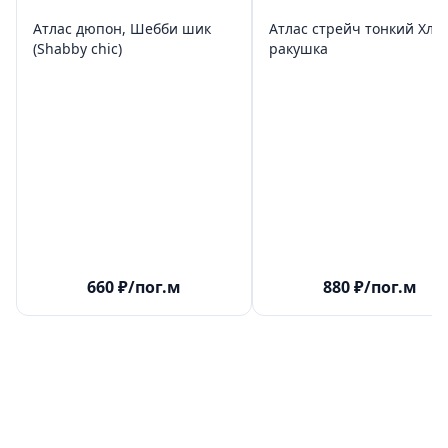
Атлас дюпон, Шебби шик
Атлас стрейч тонкий Хлоя
(Shabby chic)
ракушка
660
₽
/пог.м
880
₽
/пог.м