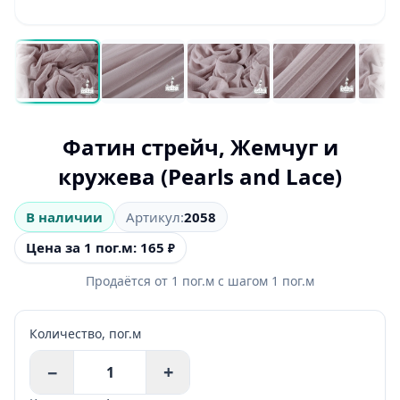
Фатин стрейч, Жемчуг и
кружева (Pearls and Lace)
В наличии
Артикул:
2058
Цена за 1 пог.м: 165
₽
Продаётся от
1
пог.м
с шагом
1
пог.м
Количество,
пог.м
−
+