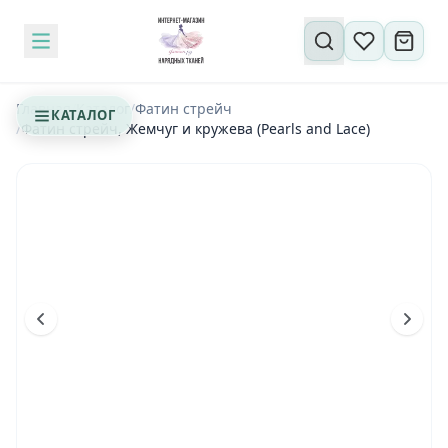
Поиск по сайту
Главная
/
Каталог
/
Фатин стрейч
КАТАЛОГ
/
Фатин стрейч, Жемчуг и кружева (Pearls and Lace)