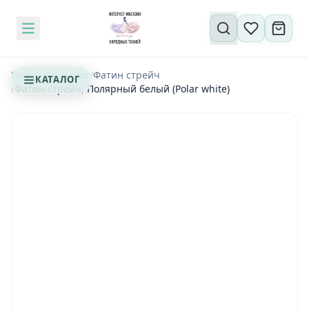
Поиск по сайту
Главная
/
Каталог
/
Фатин стрейч
КАТАЛОГ
/
Фатин стрейч, Полярный белый (Polar white)