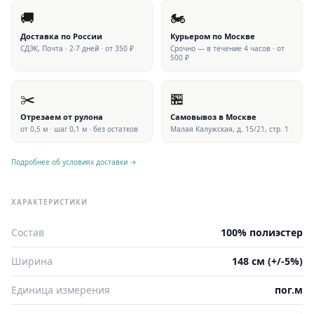
🚚
🏍
Доставка по России
Курьером по Москве
СДЭК, Почта · 2-7 дней · от 350 ₽
Срочно — в течение 4 часов · от
500 ₽
✂️
🏪
Отрезаем от рулона
Самовывоз в Москве
от 0,5 м · шаг 0,1 м · без остатков
Малая Калужская, д. 15/21, стр. 1
Подробнее об условиях доставки →
ХАРАКТЕРИСТИКИ
Состав
100% полиэстер
Ширина
148 см (+/-5%)
Единица измерения
пог.м